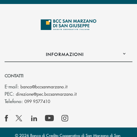
INFORMAZIONI
CONTATTI
(si apre l’app di posta elettronica
E-mail:
banca@bccsanmarzano.it
(si apre l’app di posta elettr
PEC:
direzione@pec.bccsanmarzano.it
Telefono:
099 9577410
© 2026 Banca di Credito Cooperativo di San Marzano di San