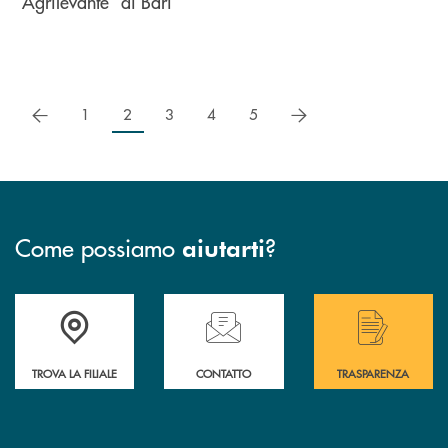
“Agrilevante” di Bari
precedente
successivo
1
2
3
4
5
Come possiamo
?
aiutarti
Accedi all' elenco completo delle filiali di Bcc San Marzano.
Hai bisogno di assistenza immediata? Contatta
Hai bisogno di alcuni
TROVA LA FILIALE
CONTATTO
TRASPARENZA