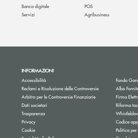
Banca digitale
POS
Servizi
Agribusiness
INFORMAZIONI
Accessibilità
Fondo Gara
Reclami e Risoluzione delle Controversie
Albo Fornit
Arbitro per le Controversie Finanziarie
Firma Elet
Dati societari
Riforma tas
Trasparenza
Whistleblo
Privacy
Codice appa
Cookie
Politica per