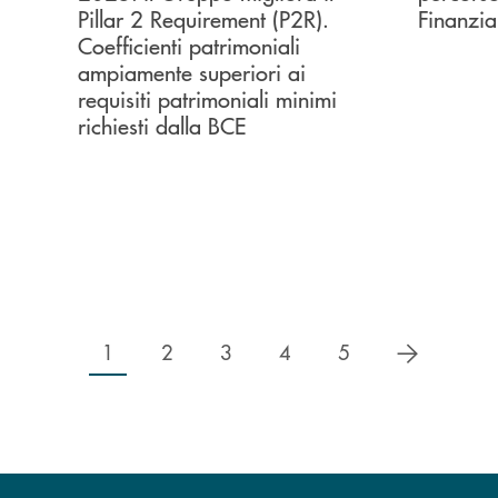
Pillar 2 Requirement (P2R).
Finanzia
Coefficienti patrimoniali
ampiamente superiori ai
requisiti patrimoniali minimi
richiesti dalla BCE
successiv
1
2
3
4
5