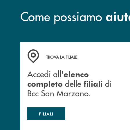
Come possiamo
aiut
Accedi all' elenco completo delle filiali di Bc
TROVA LA FILIALE
Accedi all'
elenco
delle
di
completo
filiali
Bcc San Marzano.
FILIALI