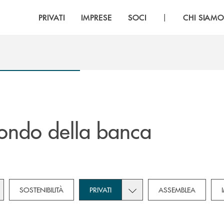
|
PRIVATI
IMPRESE
SOCI
CHI SIAM
ondo della banca
gle subcategories dropdown for Novità
Toggle subcategories dropdo
SOSTENIBILITÀ
PRIVATI
ASSEMBLEA