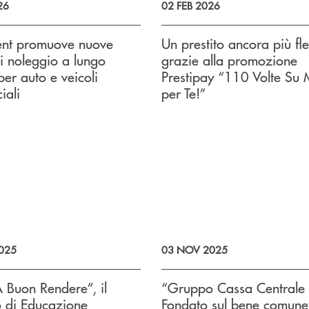
26
02 FEB 2026
Rent promuove nuove
Un prestito ancora più fle
di noleggio a lungo
grazie alla promozione
per auto e veicoli
Prestipay “110 Volte Su 
iali
per Te!”
025
03 NOV 2025
A Buon Rendere”, il
“Gruppo Cassa Centrale 
o di Educazione
Fondato sul bene comune”: