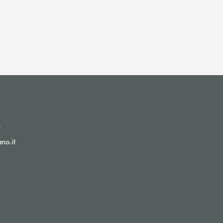
(si apre l’app di posta elettronica)
t
(si apre l’app di posta elettronica)
no.it