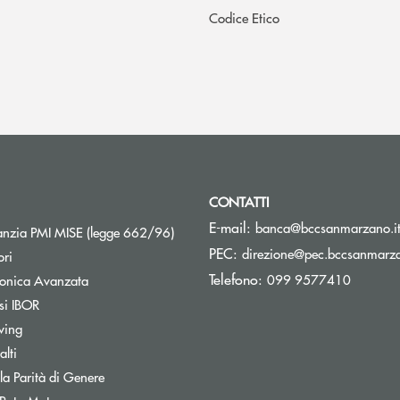
Codice Etico
CONTATTI
E-mail:
banca@bccsanmarzano.i
Apre una nuova finestra
nzia PMI MISE (legge 662/96)
PEC:
direzione@pec.bccsanmarza
ori
Telefono:
099 9577410
tronica Avanzata
si IBOR
wing
lti
Apre una nuova finestra
 la Parità di Genere