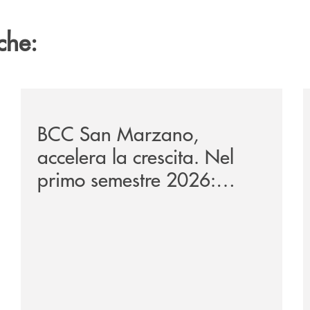
che:
reno/
/news/bilancio-i-semestre-2026/
/
BCC San Marzano,
accelera la crescita. Nel
primo semestre 2026:
raccolta oltre 1,08 miliardi,
impieghi +13,9%.