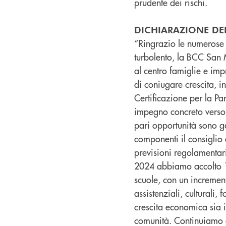
prudente dei rischi.
DICHIARAZIONE DE
“Ringrazio le numerose s
turbolento, la BCC San 
al centro famiglie e imp
di coniugare crescita, i
Certificazione per la Pa
impegno concreto verso u
pari opportunità sono g
componenti il consiglio
previsioni regolamentari
2024 abbiamo accolto 11
scuole, con un incremen
assistenziali, culturali,
crescita economica sia i
comunità. Continuiamo a