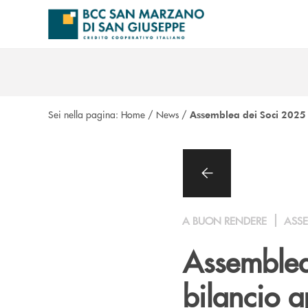
Salta al contenuto principale
Sei nella pagina:
Home
/
News
/
Assemblea dei Soci 2025
A BUON RENDERE
ASS
Assemblea
bilancio a