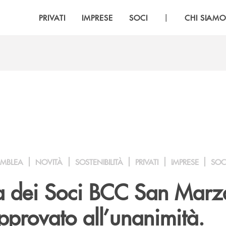
|
PRIVATI
IMPRESE
SOCI
CHI SIAM
EMBLEA
NOVITÀ
SOSTENIBILITÀ
PRIVATI
IMPRESE
SOC
 dei Soci BCC San Marz
pprovato all’unanimità.