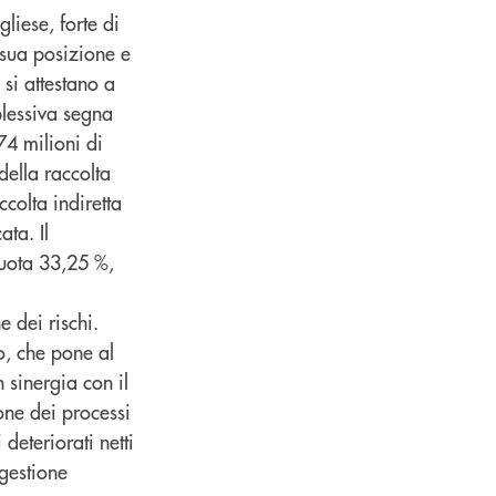
liese, forte di
 sua posizione e
 si attestano a
plessiva segna
74 milioni di
della raccolta
ccolta indiretta
ata. Il
quota 33,25 %,
e dei rischi.
to, che pone al
n sinergia con il
one dei processi
deteriorati netti
 gestione