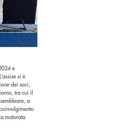
 2024 e
’assise si è
one dei soci,
rno, tra cui il
ssembleare, a
 coinvolgimento
nza maturata