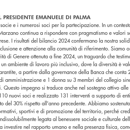
L PRESIDENTE EMANUELE DI PALMA
ocie e i numerosi soci per la partecipazione. In un contest
Marzano continua a rispondere con pragmatismo e valori so
rese. I risultati del bilancio 2024 confermano la nostra solid
nclusione e attenzione alla comunità di riferimento. Siamo o
rità di Genere ottenuta a fine 2024, un traguardo che testimo
n ambiente di lavoro più inclusivo, dove la diversità è val
arantite, a partire dalla governance della Banca che conta 
 di amministrazione e 1 donna su 3 membri del collegio sind
. Questo impegno si traduce anche nel sostegno attivo alle r
0 nuovi soci e realizzato 131 interventi a supporto di enti
to del 30% rispetto all'anno precedente. Abbiamo sostenuto 
 formativi, sportivi e di promozione del territorio, perché cr
ndissolubilmente legata al benessere sociale e culturale dell
 investire nel rapporto umano e nella presenza fisica, com