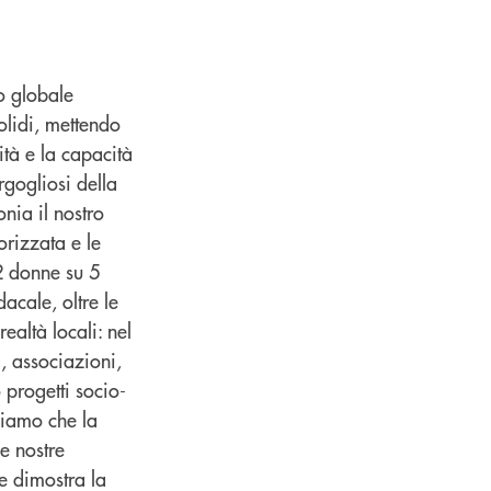
o globale
lidi, mettendo
ità e la capacità
rgogliosi della
nia il nostro
orizzata e le
2 donne su 5
acale, oltre le
ealtà locali: nel
, associazioni,
progetti socio-
ediamo che la
e nostre
e dimostra la