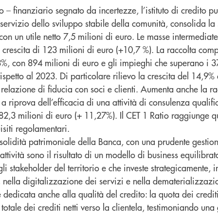
– finanziario segnato da incertezze, l’istituto di credito pug
 servizio dello sviluppo stabile della comunità, consolida la
con un utile netto 7,5 milioni di euro. Le masse intermediate
n crescita di 123 milioni di euro (+10,7 %). La raccolta com
%, con 894 milioni di euro e gli impieghi che superano i 3
ispetto al 2023. Di particolare rilievo la crescita del 14,9% 
 relazione di fiducia con soci e clienti. Aumenta anche la ra
a riprova dell’efficacia di una attività di consulenza qualific
 82,3 milioni di euro (+ 11,27%). Il CET 1 Ratio raggiunge 
isiti regolamentari.
 solidità patrimoniale della Banca, con una prudente gestion
attività sono il risultato di un modello di business equilibra
li stakeholder del territorio e che investe strategicamente, i
nella digitalizzazione dei servizi e nella dematerializzazi
dedicata anche alla qualità del credito: la quota dei crediti 
otale dei crediti netti verso la clientela, testimoniando una