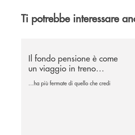
Ti potrebbe interessare an
/news/il-fondo-pensione-e-come-un-viaggio-in-t
Il fondo pensione è come
un viaggio in treno…
…ha più fermate di quello che credi