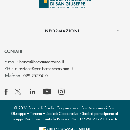
INFORMAZIONI
CONTATTI
(si apre l’app di posta elettronica
E-mail:
banca@bccsanmarzano.it
(si apre l’app di posta elettr
PEC:
direzione@pec.bccsanmarzano.it
Telefono:
099 9577410
© 2026 Banca di Credito Cooperativo di San Marzano di San
Giuseppe – Taranto – Società Cooperativa - Società partecipante al
Gruppo IVA Cassa Centrale Banca · P.Iva 02529020220
Crediti