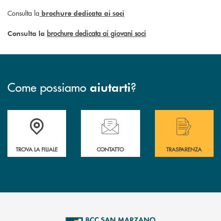
Consulta la
brochure dedicata ai soci
brochure dedicata ai giovani soci
Consulta la
Come possiamo
?
aiutarti
Accedi all' elenco completo delle filiali di Bcc San Marzano.
Hai bisogno di assistenza immediata? Contatta
Hai bisogno di alcuni
TROVA LA FILIALE
CONTATTO
TRASPARENZA