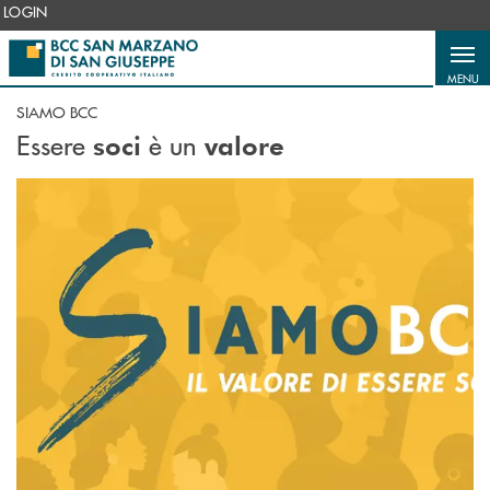
Salta al contenuto principale
LOGIN
MENU
SIAMO BCC
Essere
è un
soci
valore