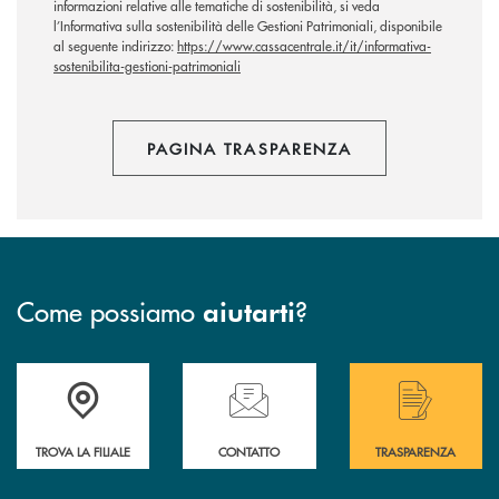
informazioni relative alle tematiche di sostenibilità, si veda
l’Informativa sulla sostenibilità delle Gestioni Patrimoniali, disponibile
al seguente indirizzo:
https://www.cassacentrale.it/it/informativa-
sostenibilita-gestioni-patrimoniali
PAGINA TRASPARENZA
Come possiamo
?
aiutarti
Accedi all' elenco completo delle filiali di Bcc San Marzano.
Hai bisogno di assistenza immediata? Contatta
Hai bisogno di alcuni
TROVA LA FILIALE
CONTATTO
TRASPARENZA