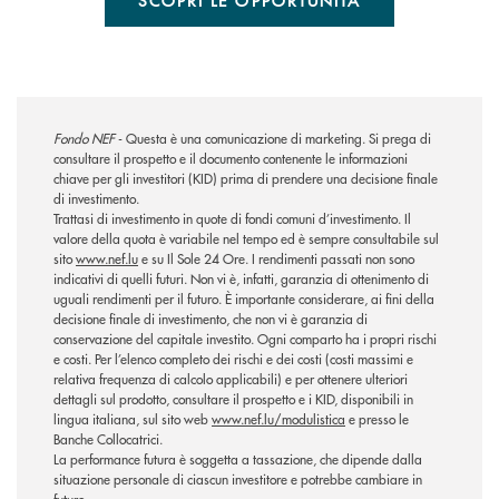
Fondo NEF
- Questa è una comunicazione di marketing. Si prega di
consultare il prospetto e il documento contenente le informazioni
chiave per gli investitori (KID) prima di prendere una decisione finale
di investimento.
Trattasi di investimento in quote di fondi comuni d’investimento. Il
valore della quota è variabile nel tempo ed è sempre consultabile sul
sito
www.nef.lu
e su Il Sole 24 Ore. I rendimenti passati non sono
indicativi di quelli futuri. Non vi è, infatti, garanzia di ottenimento di
uguali rendimenti per il futuro. È importante considerare, ai fini della
decisione finale di investimento, che non vi è garanzia di
conservazione del capitale investito. Ogni comparto ha i propri rischi
e costi. Per l’elenco completo dei rischi e dei costi (costi massimi e
relativa frequenza di calcolo applicabili) e per ottenere ulteriori
dettagli sul prodotto, consultare il prospetto e i KID, disponibili in
lingua italiana, sul sito web
www.nef.lu/modulistica
e presso le
Banche Collocatrici.
La performance futura è soggetta a tassazione, che dipende dalla
situazione personale di ciascun investitore e potrebbe cambiare in