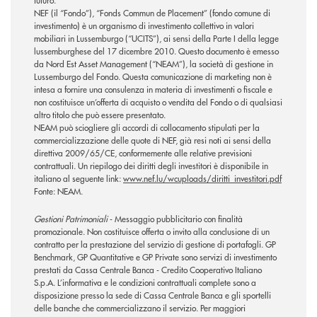
futuro.
NEF (il “Fondo”), “Fonds Commun de Placement” (fondo comune di
investimento) è un organismo di investimento collettivo in valori
mobiliari in Lussemburgo (“UCITS”), ai sensi della Parte I della legge
lussemburghese del 17 dicembre 2010. Questo documento è emesso
da Nord Est Asset Management (“NEAM”), la società di gestione in
Lussemburgo del Fondo. Questa comunicazione di marketing non è
intesa a fornire una consulenza in materia di investimenti o fiscale e
non costituisce un’offerta di acquisto o vendita del Fondo o di qualsiasi
altro titolo che può essere presentato.
NEAM può sciogliere gli accordi di collocamento stipulati per la
commercializzazione delle quote di NEF, già resi noti ai sensi della
direttiva 2009/65/CE, conformemente alle relative previsioni
contrattuali. Un riepilogo dei diritti degli investitori è disponibile in
italiano al seguente link:
www.nef.lu/wcuploads/diritti_investitori.pdf
Fonte: NEAM.
Gestioni Patrimoniali
- Messaggio pubblicitario con finalità
promozionale. Non costituisce offerta o invito alla conclusione di un
contratto per la prestazione del servizio di gestione di portafogli. GP
Benchmark, GP Quantitative e GP Private sono servizi di investimento
prestati da Cassa Centrale Banca - Credito Cooperativo Italiano
S.p.A. L’informativa e le condizioni contrattuali complete sono a
disposizione presso la sede di Cassa Centrale Banca e gli sportelli
delle banche che commercializzano il servizio. Per maggiori