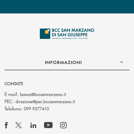
INFORMAZIONI
CONTATTI
(si apre l’app di posta elettronica
E-mail:
banca@bccsanmarzano.it
(si apre l’app di posta elettr
PEC:
direzione@pec.bccsanmarzano.it
Telefono:
099 9577410