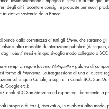
nca, testimoniandone l’impegno al servizio di famiglie, imp
eri degli altri, accettare consigli e proposte per nuovi prodot
 iniziative sostenute dalla Banca.
dipende dalla correttezza di tutti gli
Utenti
, che saranno gli
qualsiasi altra modalità di interazione pubblica (di seguito,
o dagli
Utenti
stessi e in qualsivoglia modo collegato a BCC
cune semplici regole (ovvero
Netiquette
– galateo di comport
iasi forma di
Intervento
. La trasgressione di una di queste re
terazioni sul singolo Canale, o sugli altri Canali BCC San Mar
ok, Google etc.):
 sui Canali BCC San Marzano ed esprimere liberamente la pr
ali (propri o di terzi), riservati o, in qualsiasi altro modo, pr