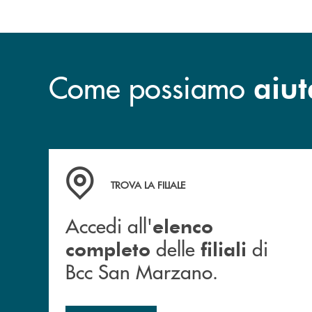
Come possiamo
aiut
Accedi all' elenco completo delle filiali di Bc
TROVA LA FILIALE
Accedi all'
elenco
delle
di
completo
filiali
Bcc San Marzano.