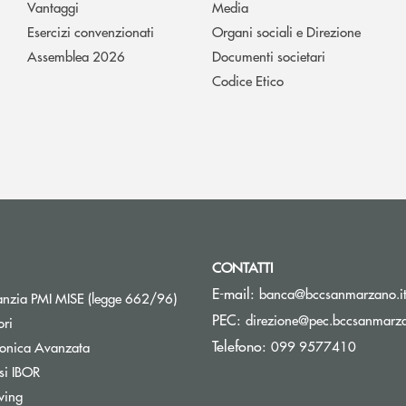
Vantaggi
Media
Esercizi convenzionati
Organi sociali e Direzione
Assemblea 2026
Documenti societari
Codice Etico
CONTATTI
E-mail:
banca@bccsanmarzano.i
Apre una nuova finestra
nzia PMI MISE (legge 662/96)
PEC:
direzione@pec.bccsanmarza
ori
Telefono:
099 9577410
tronica Avanzata
si IBOR
wing