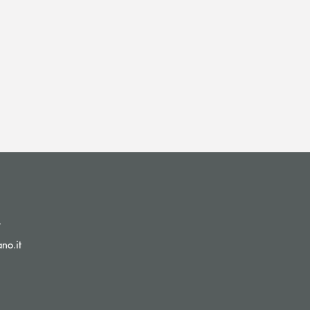
(si apre l’app di posta elettronica)
t
(si apre l’app di posta elettronica)
no.it