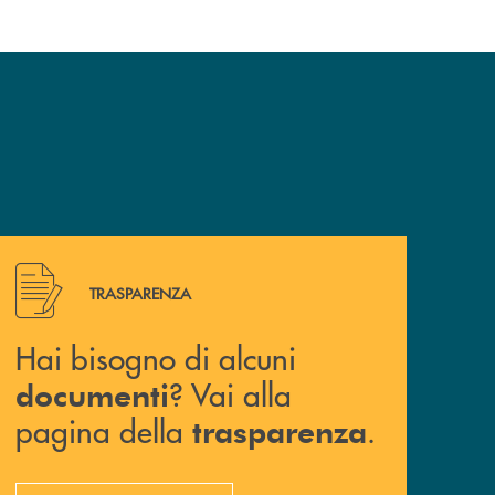
Hai bisogno di alcuni documenti ? Vai alla pagina della 
TRASPARENZA
Hai bisogno di alcuni
? Vai alla
documenti
pagina della
.
trasparenza