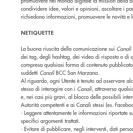
promuovere nel mondo digitale la mission della ba
condividere idee, valori e opinioni, ascoltare i par
richiedono informazioni, promuovere le novità e le
NETIQUETTE
La buona riuscita della comunicazione sui
Canali
dei tag, degli hashtag, dei video di risposta o di 
compresa qualsiasi forma di contenuto pubblicat
suddetti
Canali
BCC San Marzano.
Al riguardo, ogni Utente è tenuto ad osservare al
stesso di interagire con i
Canali
, attraverso quals
e, nei casi più gravi, al blocco delle possibili in
Autorità competenti e ai Canali stessi (es. Facebo
- Leggere attentamente le informazioni riportate
specifici argomenti trattati.
- Evitare di pubblicare, negli interventi, dati person