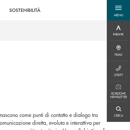
O
SOSTENIBILITÀ
MENU
menu destra
INBANK
INBANK
FILIALI
FILIALI
UTILITY
UTILITY
ISCRIZIONE NEWSLETTER
ISCRIZIONE
NEWSLETTER
CERCA
 nascono come punti di contatto e dialogo tra
CERCA
comunicazione diretta, evoluta e interattiva per