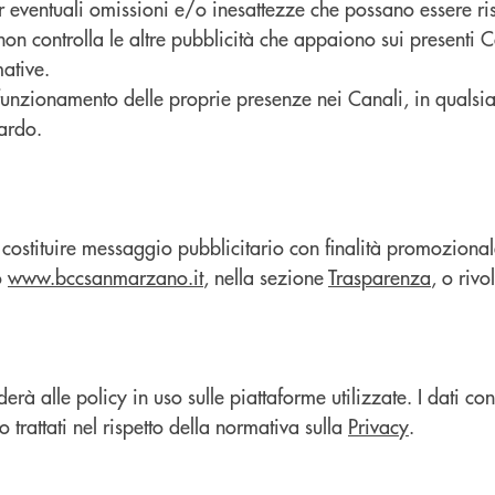
ventuali omissioni e/o inesattezze che possano essere risco
 controlla le altre pubblicità che appaiono sui presenti Ca
mative.
nzionamento delle proprie presenze nei Canali, in qualsia
uardo.
stituire messaggio pubblicitario con finalità promozionale
o
www.bccsanmarzano.it
, nella sezione
Trasparenza
, o rivo
derà alle policy in uso sulle piattaforme utilizzate. I dati co
trattati nel rispetto della normativa sulla
Privacy
.