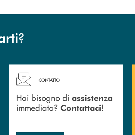
?
arti
c San Marzano.
Hai bisogno di assistenza immediata? Contattaci !
CONTATTO
Hai bisogno di
assistenza
immediata?
!
Contattaci