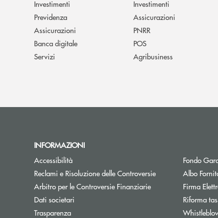
Investimenti
Investimenti
Previdenza
Assicurazioni
Assicurazioni
PNRR
Banca digitale
POS
Servizi
Agribusiness
INFORMAZIONI
Accessibilità
Fondo Gara
Reclami e Risoluzione delle Controversie
Albo Fornit
Arbitro per le Controversie Finanziarie
Firma Elet
Dati societari
Riforma tas
Trasparenza
Whistleblo