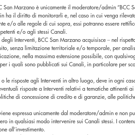
i BCC San Marzano è unicamente il moderatore/admin “BCC S
ha il diritto di monitorarli e, nel caso in cui venga rilevat
e e/o alle regole di cui sopra, essi potranno essere rettificat
petenti e/o agli stessi Canali.
ito degli Interventi, BCC San Marzano acquisisce – nel rispet
atuito, senza limitazione territoriale e/o temporale, per anali
icazione, nella massima estensione possibile, con qualsivog
li per i quali sono pubblicati sui Canali, in particolare per 
 o le risposte agli Interventi in altro luogo, deve in ogni c
 eventuali risposte a Interventi relativi a tematiche attinenti
iche di concessione di credito e di garanzie, alle politich
viene espressa unicamente dal moderatore/admin e non può 
o in qualsiasi modo intervenire sui Canali stessi. I contenu
one all’investimento.