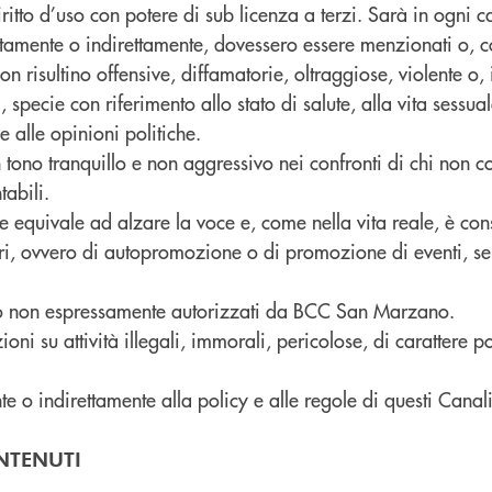
iritto d’uso con potere di sub licenza a terzi. Sarà in ogni c
irettamente o indirettamente, dovessero essere menzionati o, c
n risultino offensive, diffamatorie, oltraggiose, violente o
, specie con riferimento allo stato di salute, alla vita sessua
e alle opinioni politiche.
 un tono tranquillo e non aggressivo nei confronti di chi non 
abili.
 rete equivale ad alzare la voce e, come nella vita reale, è c
itari, ovvero di autopromozione o di promozione di eventi,
ndo non espressamente autorizzati da BCC San Marzano.
oni su attività illegali, immorali, pericolose, di carattere 
te o indirettamente alla policy e alle regole di questi Canali
NTENUTI