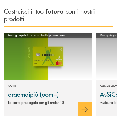
Costruisci il tuo
con i nostri
futuro
prodotti
Scopri di più oraomaipiù (oom+)
Scopri di più
Messaggio pubblicitario con finalità promozionale.
Messaggio pubbl
CARTE
ASSICURAZION
oraomaipiù (oom+)
AsSìC
La carta prepagata per gli under 18.
Assicura la