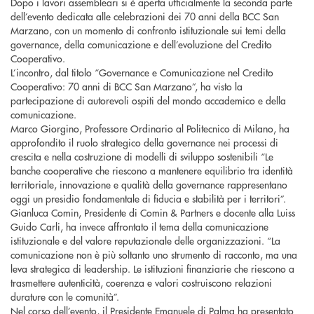
Dopo i lavori assembleari si è aperta ufficialmente la seconda parte
dell’evento dedicata alle celebrazioni dei 70 anni della BCC San
Marzano, con un momento di confronto istituzionale sui temi della
governance, della comunicazione e dell’evoluzione del Credito
Cooperativo.
L’incontro, dal titolo “Governance e Comunicazione nel Credito
Cooperativo: 70 anni di BCC San Marzano”, ha visto la
partecipazione di autorevoli ospiti del mondo accademico e della
comunicazione.
Marco Giorgino, Professore Ordinario al Politecnico di Milano, ha
approfondito il ruolo strategico della governance nei processi di
crescita e nella costruzione di modelli di sviluppo sostenibili “Le
banche cooperative che riescono a mantenere equilibrio tra identità
territoriale, innovazione e qualità della governance rappresentano
oggi un presidio fondamentale di fiducia e stabilità per i territori”.
Gianluca Comin, Presidente di Comin & Partners e docente alla Luiss
Guido Carli, ha invece affrontato il tema della comunicazione
istituzionale e del valore reputazionale delle organizzazioni. “La
comunicazione non è più soltanto uno strumento di racconto, ma una
leva strategica di leadership. Le istituzioni finanziarie che riescono a
trasmettere autenticità, coerenza e valori costruiscono relazioni
durature con le comunità”.
Nel corso dell’evento, il Presidente Emanuele di Palma ha presentato