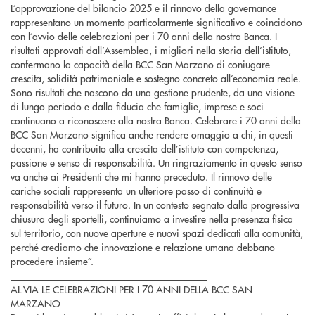
L’approvazione del bilancio 2025 e il rinnovo della governance
rappresentano un momento particolarmente significativo e coincidono
con l’avvio delle celebrazioni per i 70 anni della nostra Banca. I
risultati approvati dall’Assemblea, i migliori nella storia dell’istituto,
confermano la capacità della BCC San Marzano di coniugare
crescita, solidità patrimoniale e sostegno concreto all’economia reale.
Sono risultati che nascono da una gestione prudente, da una visione
di lungo periodo e dalla fiducia che famiglie, imprese e soci
continuano a riconoscere alla nostra Banca. Celebrare i 70 anni della
BCC San Marzano significa anche rendere omaggio a chi, in questi
decenni, ha contribuito alla crescita dell’istituto con competenza,
passione e senso di responsabilità. Un ringraziamento in questo senso
va anche ai Presidenti che mi hanno preceduto. Il rinnovo delle
cariche sociali rappresenta un ulteriore passo di continuità e
responsabilità verso il futuro. In un contesto segnato dalla progressiva
chiusura degli sportelli, continuiamo a investire nella presenza fisica
sul territorio, con nuove aperture e nuovi spazi dedicati alla comunità,
perché crediamo che innovazione e relazione umana debbano
procedere insieme”.
________________________________________
AL VIA LE CELEBRAZIONI PER I 70 ANNI DELLA BCC SAN
MARZANO