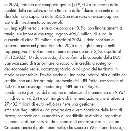
al 2024, trainata dal comparto gestito (+19,7%) a conferma della
qualità della consulenza della Banca e della fiducia crescente della
clientela nella capacità della BCC San Marzano di accompagnare
scelte di investimento consapevoli.
Gli impieghi verso clientela crescono dell’8,5%, con finanziamenti a
famiglie e imprese che raggiungono 406,3 milioni di euro, in
aumento di circa 32 milioni rispetto al 2024. Il dato continua a
crescere anche nel primo trimestre 2026 in cui gli impieghi netti
raggiungono 416,4 milioni di euro segnando un + 2,5% rispetto al
31.12.2025. Un dato, questo, che conferma la capacità della BCC
San Marzano di trasformare la raccolta in credito a sostegno
dell’economia reale, accompagnando lo sviluppo del territorio in
modo responsabile. Positivi anche gli indicatori relativi alla qualità del
credito, con un ulteriore miglioramento dell’NPL Ratio, che scende al
3,47%, e un coverage medio degli NPL pari all’86,5%.
L’andamento positivo del margine di interesse che ammonta a 19,964
mln di euro (+6,2%) e del margine di intermediazione che si attesa a
27,432 milioni di euro (+8,6%) riflette una gestione
efficiente degli attivi e una progressiva diversificazione delle fonti di
ricavo, coerente con un modello di redditività sostenibile, segnale di
un modello di business solido e capace di creare valore nel tempo.
Crescono anche il patrimonio netto, che supera i 92 milioni di euro, e