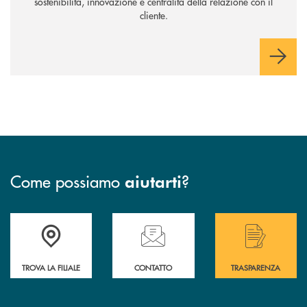
sostenibilità, innovazione e centralità della relazione con il
cliente.
Come possiamo
?
aiutarti
Accedi all' elenco completo delle filiali di Bcc San Marzano.
Hai bisogno di assistenza immediata? Contatta
Hai bisogno di alcuni
TROVA LA FILIALE
CONTATTO
TRASPARENZA