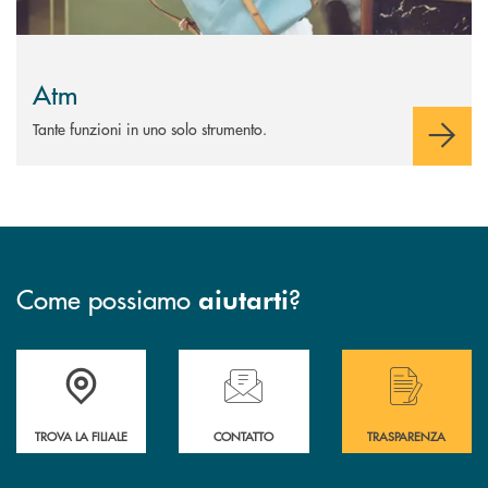
Atm
Tante funzioni in uno solo strumento.
Come possiamo
?
aiutarti
Accedi all' elenco completo delle filiali di Bcc San Marzano.
Hai bisogno di assistenza immediata? Contatta
Hai bisogno di alcuni
TROVA LA FILIALE
CONTATTO
TRASPARENZA