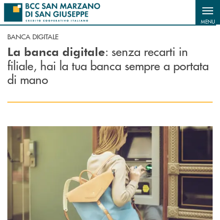
Salta al contenuto principale
MENU
BANCA DIGITALE
: senza recarti in
La banca digitale
filiale, hai la tua banca sempre a portata
di mano
Scopri di più Atm