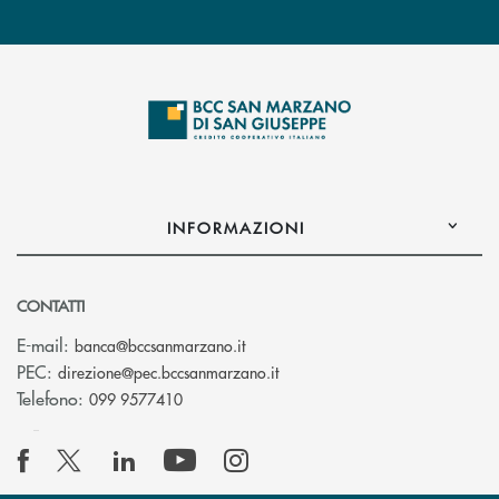
INFORMAZIONI
CONTATTI
(si apre l’app di posta elettronica
E-mail:
banca@bccsanmarzano.it
(si apre l’app di posta elettr
PEC:
direzione@pec.bccsanmarzano.it
Telefono:
099 9577410