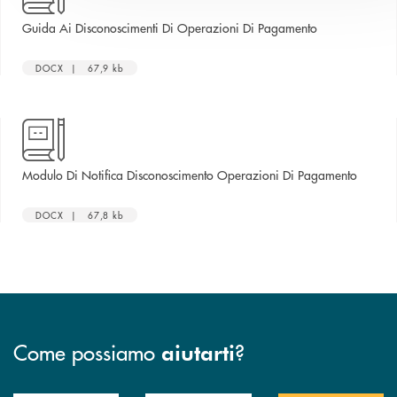
apre una nuova
Guida Ai Disconoscimenti Di Operazioni Di Pagamento
DOCX | 67,9 kb
apre un
Modulo Di Notifica Disconoscimento Operazioni Di Pagamento
DOCX | 67,8 kb
Come possiamo
?
aiutarti