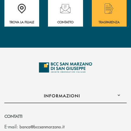
Accedi all' elenco completo delle filiali di Bcc San Marzano.
Hai bisogno di assistenza immediata? Contatta
Hai bisogno di alcuni
TROVA LA FILIALE
CONTATTO
TRASPARENZA
INFORMAZIONI
CONTATTI
(si apre l’app di posta elettronica
E-mail:
banca@bccsanmarzano.it