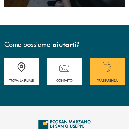
Come possiamo
?
aiutarti
Accedi all' elenco completo delle filiali di Bcc San Marzano.
Hai bisogno di assistenza immediata? Contatta
Hai bisogno di alcuni
TROVA LA FILIALE
CONTATTO
TRASPARENZA