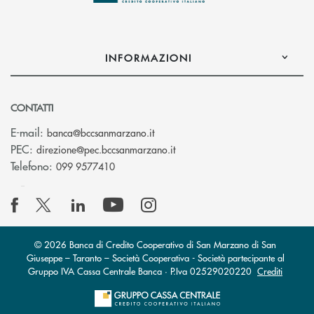
INFORMAZIONI
CONTATTI
(si apre l’app di posta elettronica
E-mail:
banca@bccsanmarzano.it
(si apre l’app di posta elettr
PEC:
direzione@pec.bccsanmarzano.it
Telefono:
099 9577410
© 2026 Banca di Credito Cooperativo di San Marzano di San
Giuseppe – Taranto – Società Cooperativa - Società partecipante al
Gruppo IVA Cassa Centrale Banca · P.Iva 02529020220
Crediti