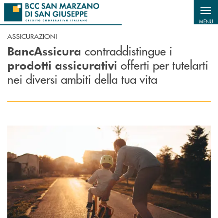
Salta al contenuto principale
MENU
ASSICURAZIONI
contraddistingue i
BancAssicura
offerti per tutelarti
prodotti assicurativi
nei diversi ambiti della tua vita
Scopri di più Persona