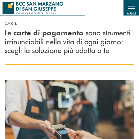
Salta al contenuto principale
MENU
CARTE
Le
sono strumenti
carte di pagamento
irrinunciabili nella vita di ogni giorno:
scegli la soluzione più adatta a te
Scopri di più Carte di debito