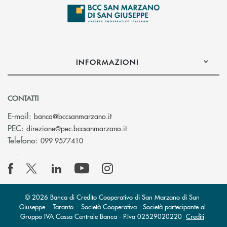
INFORMAZIONI
CONTATTI
(si apre l’app di posta elettronica
E-mail:
banca@bccsanmarzano.it
(si apre l’app di posta elettr
PEC:
direzione@pec.bccsanmarzano.it
Telefono:
099 9577410
© 2026 Banca di Credito Cooperativo di San Marzano di San
Giuseppe – Taranto – Società Cooperativa - Società partecipante al
Gruppo IVA Cassa Centrale Banca · P.Iva 02529020220
Crediti