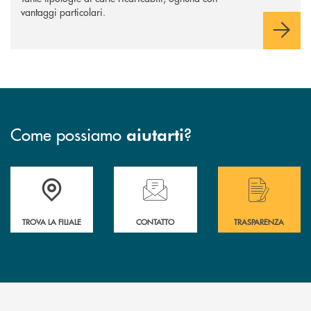
vantaggi particolari.
Come possiamo
?
aiutarti
Accedi all' elenco completo delle filiali di Bcc San Marzano.
Hai bisogno di assistenza immediata? Contatta
Hai bisogno di alcuni
TROVA LA FILIALE
CONTATTO
TRASPARENZA