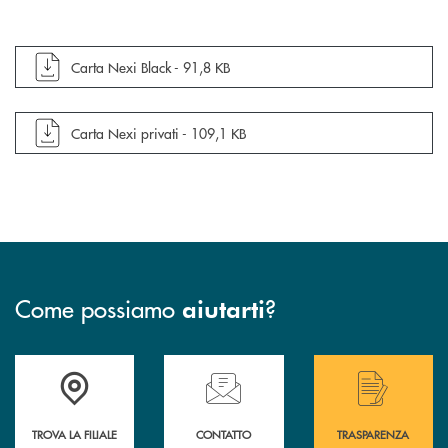
apre documento in una nuova finestra
Carta Nexi Black -
91,8 KB
apre documento in una nuova finestra
Carta Nexi privati -
109,1 KB
Come possiamo
?
aiutarti
Accedi all' elenco completo delle filiali di Bcc San Marzano.
Hai bisogno di assistenza immediata? Contatta
Hai bisogno di alcuni
TROVA LA FILIALE
CONTATTO
TRASPARENZA