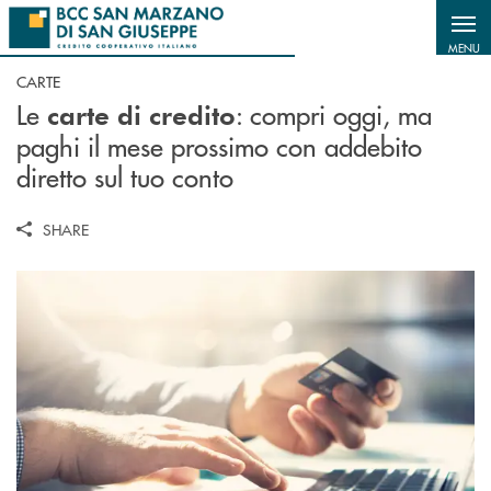
Salta al contenuto principale
MENU
CARTE
Le
: c
ompri oggi, ma
carte di credito
paghi il mese prossimo con addebito
diretto sul tuo conto
SHARE