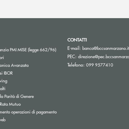
CONTATTI
E-mail:
banca@bccsanmarzano.i
Apre una nuova finestra
nzia PMI MISE (legge 662/96)
PEC:
direzione@pec.bccsanmarza
ori
Telefono:
099 9577410
tronica Avanzata
si IBOR
wing
lti
Apre una nuova finestra
 la Parità di Genere
 Rata Mutuo
mento operazioni di pagamento
web