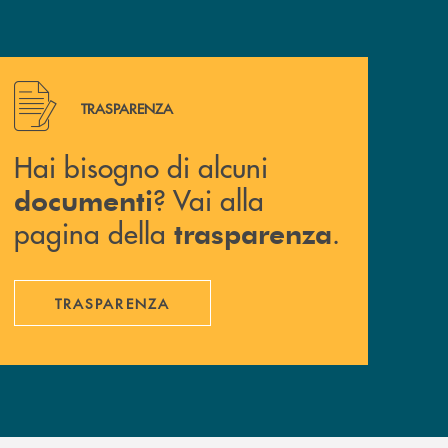
Hai bisogno di alcuni documenti ? Vai alla pagina della 
TRASPARENZA
Hai bisogno di alcuni
? Vai alla
documenti
pagina della
.
trasparenza
TRASPARENZA