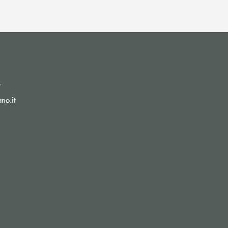
(si apre l’app di posta elettronica)
t
(si apre l’app di posta elettronica)
no.it