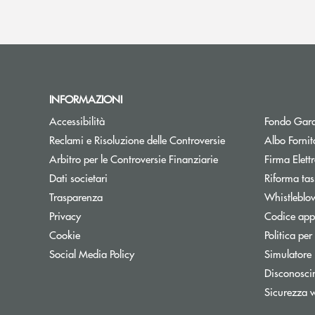
INFORMAZIONI
Accessibilità
Fondo Gara
Reclami e Risoluzione delle Controversie
Albo Fornit
Arbitro per le Controversie Finanziarie
Firma Elet
Dati societari
Riforma tas
Trasparenza
Whistleblo
Privacy
Codice appa
Cookie
Politica per
Social Media Policy
Simulatore
Disconosci
Sicurezza 