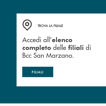
Accedi all' elenco completo delle filiali di Bc
TROVA LA FILIALE
Accedi all'
elenco
delle
di
completo
filiali
Bcc San Marzano.
FILIALI