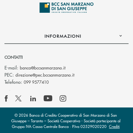
INFORMAZIONI
CONTATTI
(si apre l’app di posta elettronica
E-mail:
banca@bccsanmarzano.it
(si apre l’app di posta elettr
PEC:
direzione@pec.bccsanmarzano.it
Telefono:
099 9577410
© 2026 Banca di Credito Cooperativo di San Marzano di San
Giuseppe – Taranto – Società Cooperativa - Società partecipante al
Gruppo IVA Cassa Centrale Banca · P.Iva 02529020220
Crediti