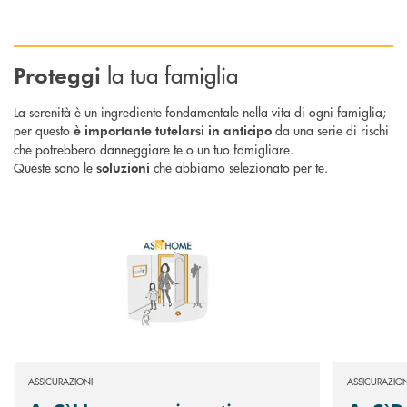
la tua famiglia
Proteggi
La serenità è un ingrediente fondamentale nella vita di ogni famiglia;
per questo
da una serie di rischi
è importante tutelarsi in anticipo
che potrebbero danneggiare te o un tuo famigliare.
Queste sono le
che abbiamo selezionato per te.
soluzioni
Scopri di più AsSìHome : assicurati una tutela adeguata per la tua abitaz
Scopri di più
ASSICURAZIONI
ASSICURAZION