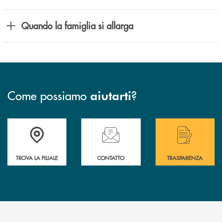
Quando la famiglia si allarga
Come possiamo
?
aiutarti
Accedi all' elenco completo delle filiali di Bcc San Marzano.
Hai bisogno di assistenza immediata? Contatta
Hai bisogno di alcuni
TROVA LA FILIALE
CONTATTO
TRASPARENZA