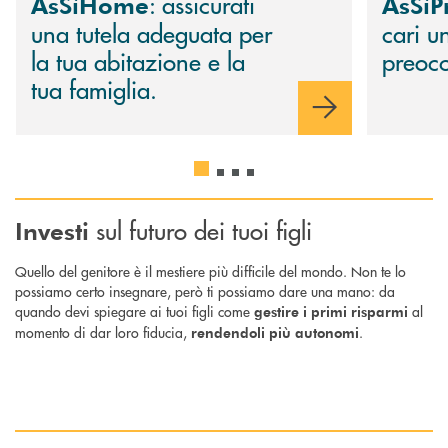
: assicurati
AsSìHome
AsSìP
una tutela adeguata per
cari u
la tua abitazione e la
preoc
tua famiglia.
sul futuro dei tuoi figli
Investi
Quello del genitore è il mestiere più difficile del mondo. Non te lo
possiamo certo insegnare, però ti possiamo dare una mano: da
quando devi spiegare ai tuoi figli come
al
gestire i primi risparmi
momento di dar loro fiducia,
.
rendendoli più autonomi