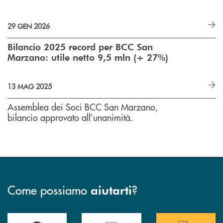
29 GEN 2026
Bilancio 2025 record per BCC San
Marzano: utile netto 9,5 mln (+ 27%)
13 MAG 2025
Assemblea dei Soci BCC San Marzano,
bilancio approvato all’unanimità.
Come possiamo
?
aiutarti
Accedi all' elenco completo delle filiali di Bcc San Marzano.
Hai bisogno di assistenza immediata? Contatta
Hai bisogno di alcuni