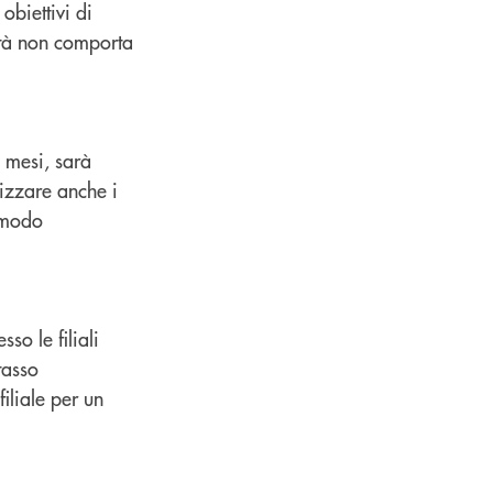
obiettivi di
lità non comporta
0 mesi, sarà
lizzare anche i
n modo
o le filiali
tasso
iliale per un