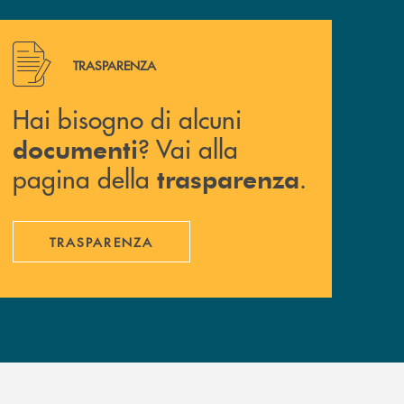
Hai bisogno di alcuni documenti ? Vai alla pagina della 
TRASPARENZA
Hai bisogno di alcuni
? Vai alla
documenti
pagina della
.
trasparenza
TRASPARENZA