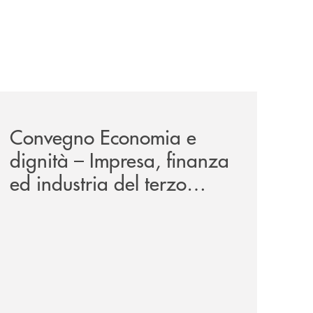
news/economia-e-dignita/
Convegno Economia e
dignità – Impresa, finanza
ed industria del terzo
millennio