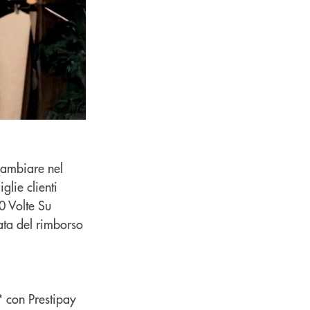
cambiare nel
lie clienti
0 Volte Su
ata del rimborso
* con Prestipay