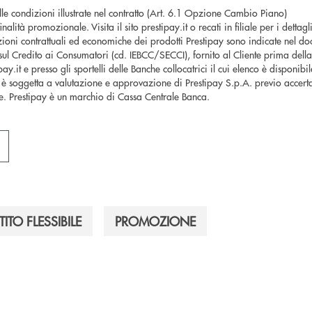
le condizioni illustrate nel contratto (Art. 6.1 Opzione Cambio Piano)
lità promozionale. Visita il sito prestipay.it o recati in filiale per i dettagli
ioni contrattuali ed economiche dei prodotti Prestipay sono indicate nel d
ul Credito ai Consumatori (cd. IEBCC/SECCI), fornito al Cliente prima della s
y.it e presso gli sportelli delle Banche collocatrici il cui elenco è disponibile
è soggetta a valutazione e approvazione di Prestipay S.p.A. previo accerta
te. Prestipay è un marchio di Cassa Centrale Banca.
TITO FLESSIBILE
PROMOZIONE