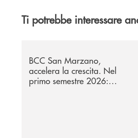
Ti potrebbe interessare an
/news/bilancio-i-semestre-2026/
BCC San Marzano,
accelera la crescita. Nel
primo semestre 2026:
raccolta oltre 1,08 miliardi,
impieghi +13,9%.