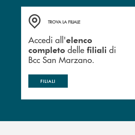
Accedi all' elenco completo delle filiali di Bc
TROVA LA FILIALE
Accedi all'
elenco
delle
di
completo
filiali
Bcc San Marzano.
FILIALI