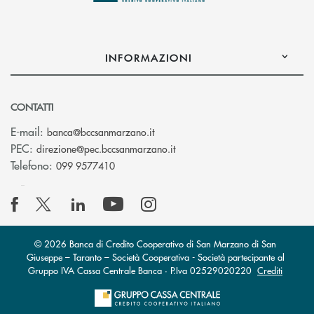
INFORMAZIONI
CONTATTI
(si apre l’app di posta elettronica
E-mail:
banca@bccsanmarzano.it
(si apre l’app di posta elettr
PEC:
direzione@pec.bccsanmarzano.it
Telefono:
099 9577410
© 2026 Banca di Credito Cooperativo di San Marzano di San
Giuseppe – Taranto – Società Cooperativa - Società partecipante al
Gruppo IVA Cassa Centrale Banca · P.Iva 02529020220
Crediti