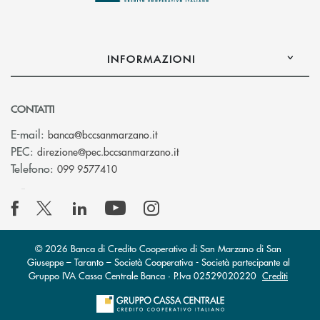
INFORMAZIONI
CONTATTI
(si apre l’app di posta elettronica
E-mail:
banca@bccsanmarzano.it
(si apre l’app di posta elettr
PEC:
direzione@pec.bccsanmarzano.it
Telefono:
099 9577410
© 2026 Banca di Credito Cooperativo di San Marzano di San
Giuseppe – Taranto – Società Cooperativa - Società partecipante al
Gruppo IVA Cassa Centrale Banca · P.Iva 02529020220
Crediti