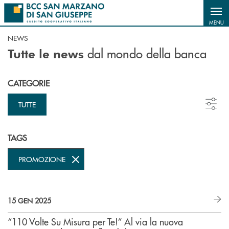
Salta al contenuto principale
MENU
NEWS
dal mondo della banca
Tutte le news
CATEGORIE
TUTTE
TAGS
PROMOZIONE
15 GEN 2025
“110 Volte Su Misura per Te!” Al via la nuova