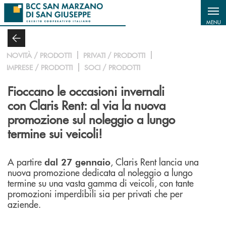
Salta al contenuto principale
MENU
NOVITÀ / PRODOTTI
PRIVATI / PRODOTTI
IMPRESE / PRODOTTI
SOCI / PRODOTTI
Fioccano le occasioni invernali
con Claris Rent: al via la nuova
promozione sul noleggio a lungo
termine sui veicoli!
A partire
, Claris Rent lancia una
dal 27 gennaio
nuova promozione dedicata al noleggio a lungo
termine su una vasta gamma di veicoli, con tante
promozioni imperdibili sia per privati che per
aziende.