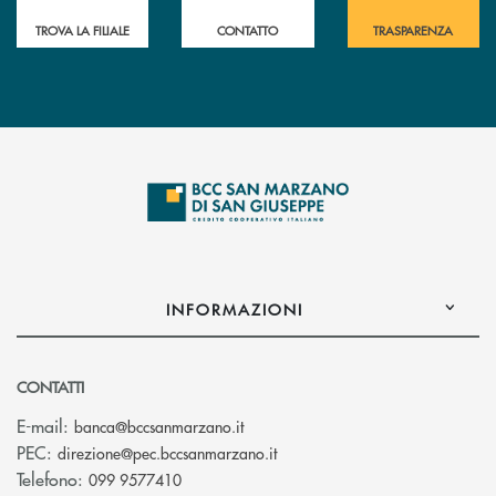
TROVA LA FILIALE
CONTATTO
TRASPARENZA
INFORMAZIONI
CONTATTI
(si apre l’app di posta elettronica
E-mail:
banca@bccsanmarzano.it
(si apre l’app di posta elettr
PEC:
direzione@pec.bccsanmarzano.it
Telefono:
099 9577410