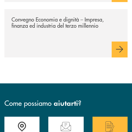
/news/economia-e-dignita/
Convegno Economia e dignità – Impresa,
finanza ed industria del terzo millennio
Come possiamo
?
aiutarti
Accedi all' elenco completo delle filiali di Bcc San Marzano.
Hai bisogno di assistenza immediata? Contatta
Hai bisogno di alcuni