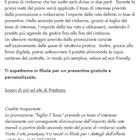
Il piano di rimborso che hai scelto sarà diviso in due parti. Durante la
prima metà del piano verrà applicato il tasso di interesse previsto
dalla promozione e rimborserai l’importo della rata definito in fase di
preventivo. Nella seconda parte del rimborso, grazie al taglio del
tasso di interesse, l’importo della tua rata si abbasserà, rendendo il
prestito più agevole da gestire fino alla fine del rimborso.
Un ulteriore vantaggio previsto dalla promozione consiste
nell’azzeramento delle spese di istruttoria pratica. Inoltre, grazie alla
firma digitale, potrai sottoscrivere il prestito eliminando le copie
cartacee del contratto, in modo più semplice, veloce ed eco-friendly.
Ti aspettiamo in filiale per un preventivo gratuito e
personalizzato.
Scopri di più sul sito di Prestipay
Credito trasparente
La promozione “Taglia il Tasso” prevede un tasso d’interesse
decrescente con conseguente diminuzione dell’importo delle rate
mensili a partire dalla seconda metà del piano di rimborso scelto.
Visita il sito prestipay.it o recati in filiale per i dettagli dell’offerta
valida fino al 31/07/2025.