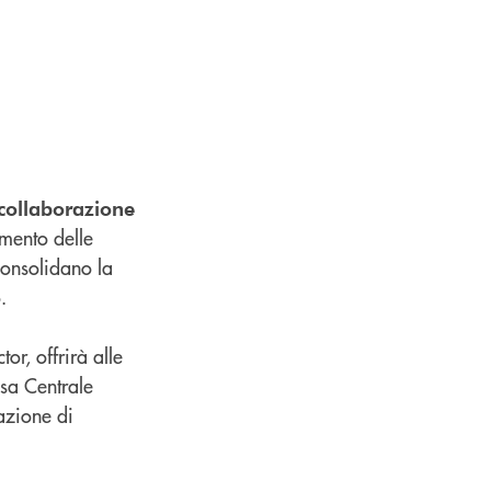
collaborazione
amento delle
 consolidano la
.
or, offrirà alle
ssa Centrale
lazione di