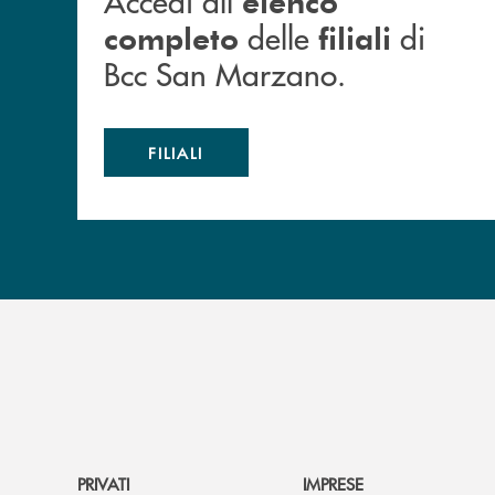
Accedi all'
elenco
delle
di
completo
filiali
Bcc San Marzano.
FILIALI
PRIVATI
IMPRESE