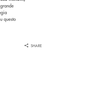
il grande
egia
su questo
SHARE