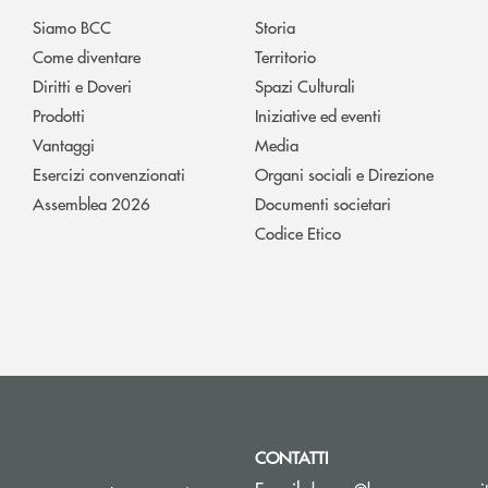
Siamo BCC
Storia
Come diventare
Territorio
Diritti e Doveri
Spazi Culturali
Prodotti
Iniziative ed eventi
Vantaggi
Media
Esercizi convenzionati
Organi sociali e Direzione
Assemblea 2026
Documenti societari
Codice Etico
CONTATTI