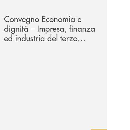
news/economia-e-dignita/
Convegno Economia e
dignità – Impresa, finanza
ed industria del terzo
millennio