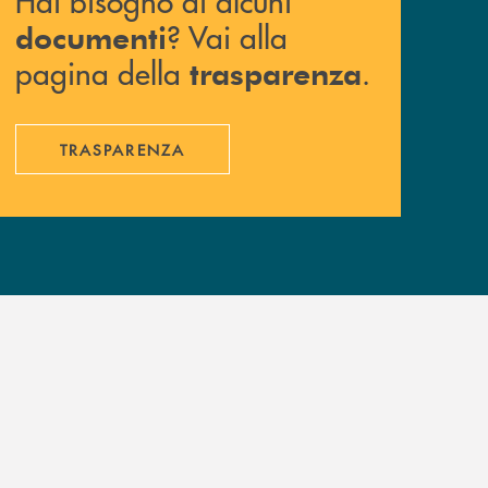
Hai bisogno di alcuni
? Vai alla
documenti
pagina della
.
trasparenza
TRASPARENZA