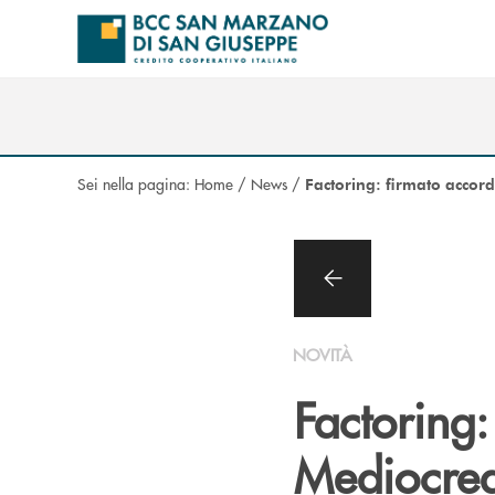
Salta al contenuto principale
Sei nella pagina:
Home
/
News
/
Factoring: firmato accor
NOVITÀ
Factoring:
Mediocred