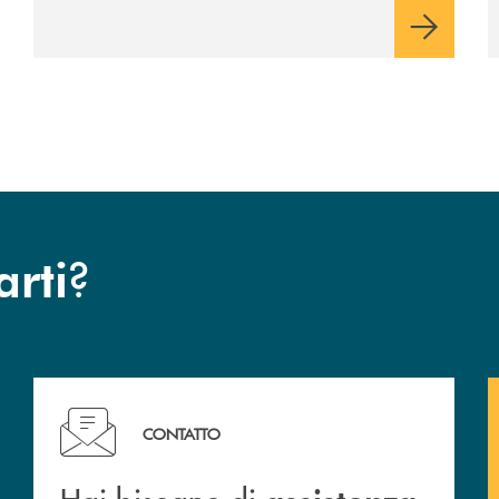
?
arti
c San Marzano.
Hai bisogno di assistenza immediata? Contattaci !
CONTATTO