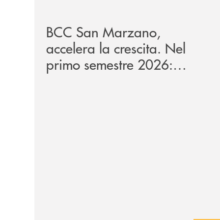
/news/bilancio-i-semestre-2026/
BCC San Marzano,
accelera la crescita. Nel
primo semestre 2026:
raccolta oltre 1,08 miliardi,
impieghi +13,9%.