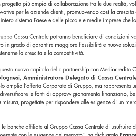
un progetto più ampio di collaborazione tra le due realtà, vo
ovative per le aziende clienti, promuovendo così la crescit
ll’intero sistema Paese e delle piccole e medie imprese che
Gruppo Cassa Centrale potranno beneficiare di condizioni v
o in grado di garantire maggiore flessibilità e nuove soluzi
tenerne la crescita e la competitività.
 questo nuovo capitolo della partnership con Mediocredito C
lognesi, Amministratore Delegato di Cassa Central
o amplia l’offerta Corporate di Gruppo, ma rappresenta u
i diversificare le fonti di approvvigionamento finanziario, b
u misura, progettate per rispondere alle esigenze di un mer
te le banche affiliate al Gruppo Cassa Centrale di usufruire d
coerente con le esigenze del mercato”, ha dichiarato
France