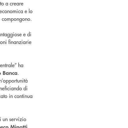
lto a creare
a economica e lo
 lo compongono.
antaggiose e di
oni finanziarie
entrale” ha
.
e Banca
n’opportunità
eneficiando di
cato in continua
i un servizio
sco Minotti,