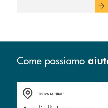
Come possiamo
aiut
Accedi all' elenco completo delle filiali di Bc
TROVA LA FILIALE