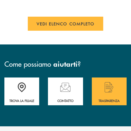
VEDI ELENCO COMPLETO
Come possiamo
?
aiutarti
Accedi all' elenco completo delle filiali di Bcc San Marzano.
Hai bisogno di assistenza immediata? Contatta
Hai bisogno di alcuni
TROVA LA FILIALE
CONTATTO
TRASPARENZA