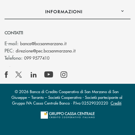
INFORMAZIONI
CONTATTI
(si apre l’app di posta elettronica
E-mail:
banca@bccsanmarzano.it
(si apre l’app di posta elettr
PEC:
direzione@pec.bccsanmarzano.it
Telefono:
099 9577410
© 2026 Banca di Credito Cooperativo di San Marzano di San
Giuseppe – Taranto – Società Cooperativa - Società partecipante al
Gruppo IVA Cassa Centrale Banca · P.Iva 02529020220
Crediti