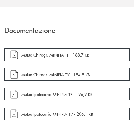
Documentazione
apre documento in una nuova finestra
Mutuo Chirogr. MINIPIA TF -
188,7 KB
apre documento in una nuova finestra
Mutuo Chirogr. MINIPIA TV -
194,9 KB
apre documento in una nuova finestra
Mutuo Ipotecario MINIPIA TF -
196,9 KB
apre documento in una nuova finestra
Mutuo Ipotecario MINIPIA TV -
206,1 KB