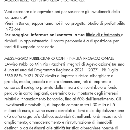
Vuoi accedere alle agevolazioni per sostenere gli investimenti della
tua azienda?
Vieni in Banca, supportiamo noi il tuo progetto. Studio di prefattibilità
in 72 ore!
filiale di riferimento
e
Per maggiori informazioni contatta la tua
richiedi un appuntamento. Il nostro personale è a disposizione per
fornirti il supporto necessario.
MESSAGGIO PUBBLICITARIO CON FINALITÀ PROMOZIONALE
L’Avviso Pubblico MiniPia (Pacchetti Integrati di Agevolazione)Turismo
è una misura del Programma Regionale 2021 – 2027 – PR Puglia
FESR FSE+ 2021-2027 rivolta a imprese turistico-alberghiere di
grande, media, piccola e micro dimensione, reti di impresa e
consorzi. Il sostegno previsto dalla misura è un contributo a fondo
perduto in conto impianti, determinato sul montante degli interessi
relativi al finanziamento bancario, fino al 60% dell’investimento. Gli
investimenti ammissibili, di importo compreso tra i 30 mila e i 5
milioni di euro, devono essere correlati ai temi della digitalizzazione
e/o dell’energia e/o dell’ecosostenibilità, nell’ambito di iniziative di
ampliamento, ammodernamento e ristrutturazione di immobili
destinati o da destinarsi alle attività turistico alberghiere nonché di