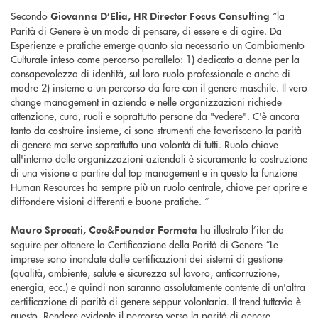
Secondo
“la
Giovanna D’Elia, HR Director Focus Consulting
Parità di Genere è un modo di pensare, di essere e di agire. Da
Esperienze e pratiche emerge quanto sia necessario un Cambiamento
Culturale inteso come percorso parallelo: 1) dedicato a donne per la
consapevolezza di identità, sul loro ruolo professionale e anche di
madre 2) insieme a un percorso da fare con il genere maschile. Il vero
change management in azienda e nelle organizzazioni richiede
attenzione, cura, ruoli e soprattutto persone da "vedere". C'è ancora
tanto da costruire insieme, ci sono strumenti che favoriscono la parità
di genere ma serve soprattutto una volontà di tutti. Ruolo chiave
all'interno delle organizzazioni aziendali è sicuramente la costruzione
di una visione a partire dal top management e in questo la funzione
Human Resources ha sempre più un ruolo centrale, chiave per aprire e
diffondere visioni differenti e buone pratiche. “
ha illustrato l’iter da
Mauro Sprocati, Ceo&Founder Formeta
seguire per ottenere la Certificazione della Parità di Genere “Le
imprese sono inondate dalle certificazioni dei sistemi di gestione
(qualità, ambiente, salute e sicurezza sul lavoro, anticorruzione,
energia, ecc.) e quindi non saranno assolutamente contente di un'altra
certificazione di parità di genere seppur volontaria. Il trend tuttavia è
questo. Rendere evidente il percorso verso la parità di genere