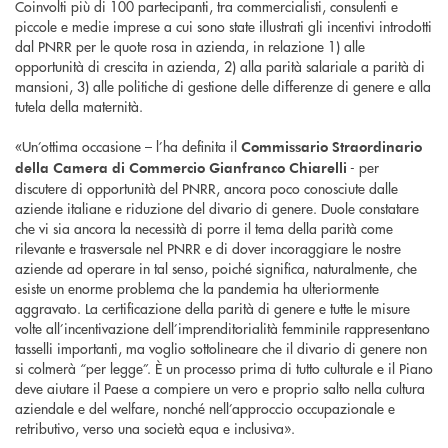
Coinvolti più di 100 partecipanti, tra commercialisti, consulenti e
piccole e medie imprese a cui sono state illustrati gli incentivi introdotti
dal PNRR per le quote rosa in azienda, in relazione 1) alle
opportunità di crescita in azienda, 2) alla parità salariale a parità di
mansioni, 3) alle politiche di gestione delle differenze di genere e alla
tutela della maternità.
«Un’ottima occasione – l’ha definita il
Commissario Straordinario
- per
della Camera di Commercio Gianfranco Chiarelli
discutere di opportunità del PNRR, ancora poco conosciute dalle
aziende italiane e riduzione del divario di genere. Duole constatare
che vi sia ancora la necessità di porre il tema della parità come
rilevante e trasversale nel PNRR e di dover incoraggiare le nostre
aziende ad operare in tal senso, poiché significa, naturalmente, che
esiste un enorme problema che la pandemia ha ulteriormente
aggravato. La certificazione della parità di genere e tutte le misure
volte all’incentivazione dell’imprenditorialità femminile rappresentano
tasselli importanti, ma voglio sottolineare che il divario di genere non
si colmerà “per legge”. È un processo prima di tutto culturale e il Piano
deve aiutare il Paese a compiere un vero e proprio salto nella cultura
aziendale e del welfare, nonché nell’approccio occupazionale e
retributivo, verso una società equa e inclusiva».