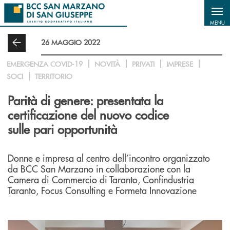
Salta al contenuto principale
MENU
26 MAGGIO 2022
EMERGENZA COVID-19
NOVITÀ
PRIVATI
IMPRESE
SOCI
TERRITORIO
Parità di genere: presentata la
certificazione del nuovo codice
sulle pari opportunità
Donne e impresa al centro dell’incontro organizzato
da BCC San Marzano in collaborazione con la
Camera di Commercio di Taranto, Confindustria
Taranto, Focus Consulting e Formeta Innovazione