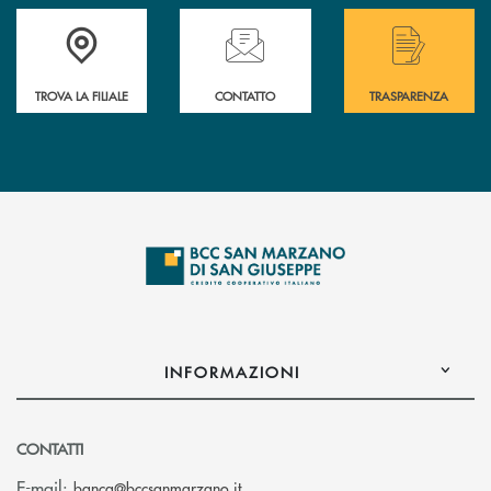
Accedi all' elenco completo delle filiali di Bcc San Marzano.
Hai bisogno di assistenza immediata? Contatta
Hai bisogno di alcuni
TROVA LA FILIALE
CONTATTO
TRASPARENZA
INFORMAZIONI
CONTATTI
(si apre l’app di posta elettronica
E-mail:
banca@bccsanmarzano.it