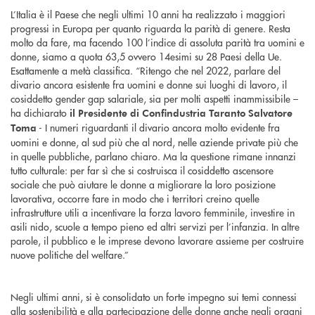
L’Italia è il Paese che negli ultimi 10 anni ha realizzato i maggiori
progressi in Europa per quanto riguarda la parità di genere. Resta
molto da fare, ma facendo 100 l’indice di assoluta parità tra uomini e
donne, siamo a quota 63,5 ovvero 14esimi su 28 Paesi della Ue.
Esattamente a metà classifica. “Ritengo che nel 2022, parlare del
divario ancora esistente fra uomini e donne sui luoghi di lavoro, il
cosiddetto gender gap salariale, sia per molti aspetti inammissibile –
ha dichiarato
il Presidente di Confindustria Taranto Salvatore
- I numeri riguardanti il divario ancora molto evidente fra
Toma
uomini e donne, al sud più che al nord, nelle aziende private più che
in quelle pubbliche, parlano chiaro. Ma la questione rimane innanzi
tutto culturale: per far sì che si costruisca il cosiddetto ascensore
sociale che può aiutare le donne a migliorare la loro posizione
lavorativa, occorre fare in modo che i territori creino quelle
infrastrutture utili a incentivare la forza lavoro femminile, investire in
asili nido, scuole a tempo pieno ed altri servizi per l’infanzia. In altre
parole, il pubblico e le imprese devono lavorare assieme per costruire
nuove politiche del welfare.”
Negli ultimi anni, si è consolidato un forte impegno sui temi connessi
alla sostenibilità e alla partecipazione delle donne anche negli organi