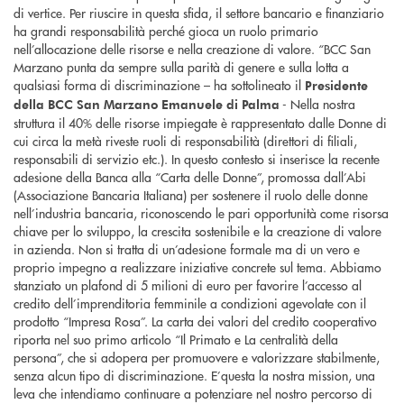
di vertice. Per riuscire in questa sfida, il settore bancario e finanziario
ha grandi responsabilità perché gioca un ruolo primario
nell’allocazione delle risorse e nella creazione di valore. “BCC San
Marzano punta da sempre sulla parità di genere e sulla lotta a
qualsiasi forma di discriminazione – ha sottolineato il
Presidente
- Nella nostra
della BCC San Marzano Emanuele di Palma
struttura il 40% delle risorse impiegate è rappresentato dalle Donne di
cui circa la metà riveste ruoli di responsabilità (direttori di filiali,
responsabili di servizio etc.). In questo contesto si inserisce la recente
adesione della Banca alla “Carta delle Donne”, promossa dall’Abi
(Associazione Bancaria Italiana) per sostenere il ruolo delle donne
nell’industria bancaria, riconoscendo le pari opportunità come risorsa
chiave per lo sviluppo, la crescita sostenibile e la creazione di valore
in azienda. Non si tratta di un’adesione formale ma di un vero e
proprio impegno a realizzare iniziative concrete sul tema. Abbiamo
stanziato un plafond di 5 milioni di euro per favorire l’accesso al
credito dell’imprenditoria femminile a condizioni agevolate con il
prodotto “Impresa Rosa”. La carta dei valori del credito cooperativo
riporta nel suo primo articolo “Il Primato e La centralità della
persona”, che si adopera per promuovere e valorizzare stabilmente,
senza alcun tipo di discriminazione. E’questa la nostra mission, una
leva che intendiamo continuare a potenziare nel nostro percorso di