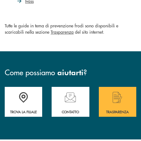
Ivass
Tutte le guide in tema di prevenzione frodi sono disponibili e
scaricabili nella sezione
Trasparenza
del sito internet.
Come possiamo
?
aiutarti
Accedi all' elenco completo delle filiali di Bcc San Marzano.
Hai bisogno di assistenza immediata? Contatta
Hai bisogno di alcuni
TROVA LA FILIALE
CONTATTO
TRASPARENZA