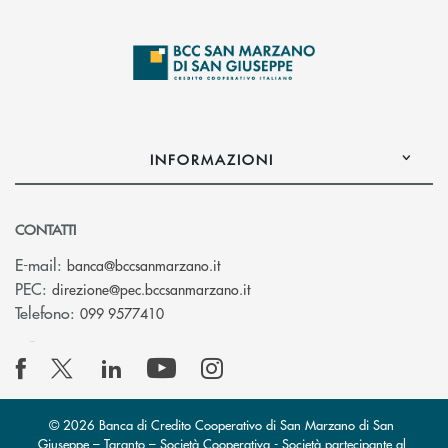
INFORMAZIONI
CONTATTI
(si apre l’app di posta elettronica
E-mail:
banca@bccsanmarzano.it
(si apre l’app di posta elettr
PEC:
direzione@pec.bccsanmarzano.it
Telefono:
099 9577410
© 2026 Banca di Credito Cooperativo di San Marzano di San
Giuseppe – Taranto – Società Cooperativa - Società partecipante al