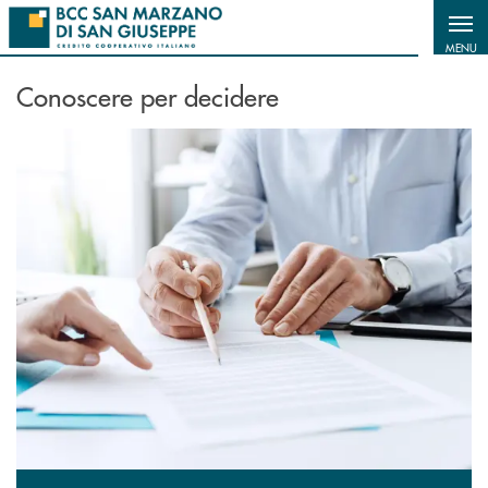
Salta al contenuto principale
MENU
Conoscere per decidere