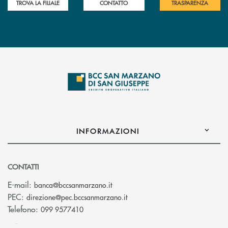
TROVA LA FILIALE
CONTATTO
TRASPARENZA
INFORMAZIONI
CONTATTI
(si apre l’app di posta elettronica
E-mail:
banca@bccsanmarzano.it
(si apre l’app di posta elettr
PEC:
direzione@pec.bccsanmarzano.it
Telefono:
099 9577410