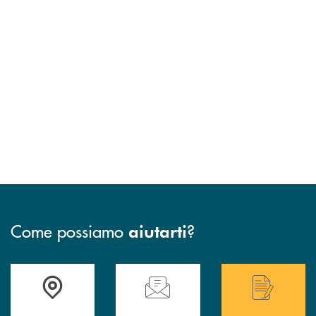
Come possiamo
?
aiutarti
Accedi all' elenco completo delle filiali di Bcc San Marzano.
Hai bisogno di assistenza immediata? Contatta
Hai bisogno di alcuni