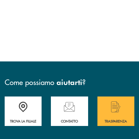
Come possiamo
?
aiutarti
Accedi all' elenco completo delle filiali di Bcc San Marzano.
Hai bisogno di assistenza immediata? Contatta
Hai bisogno di alcuni
TROVA LA FILIALE
CONTATTO
TRASPARENZA