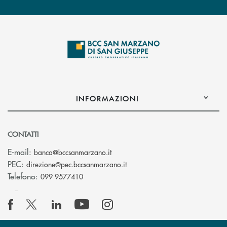
INFORMAZIONI
CONTATTI
(si apre l’app di posta elettronica
E-mail:
banca@bccsanmarzano.it
(si apre l’app di posta elettr
PEC:
direzione@pec.bccsanmarzano.it
Telefono:
099 9577410