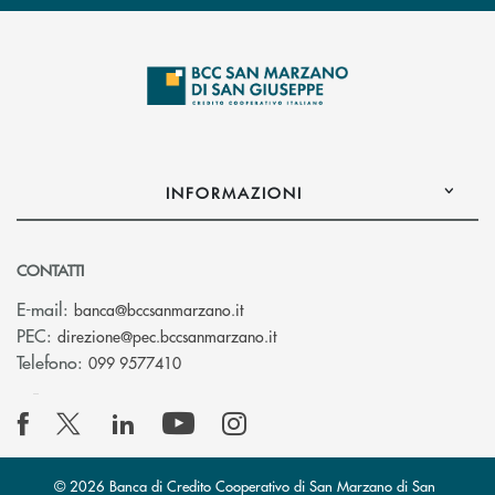
INFORMAZIONI
CONTATTI
(si apre l’app di posta elettronica
E-mail:
banca@bccsanmarzano.it
(si apre l’app di posta elettr
PEC:
direzione@pec.bccsanmarzano.it
Telefono:
099 9577410
© 2026 Banca di Credito Cooperativo di San Marzano di San