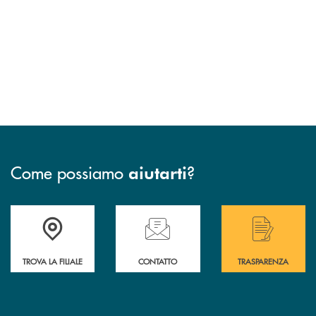
Come possiamo
?
aiutarti
Accedi all' elenco completo delle filiali di Bcc San Marzano.
Hai bisogno di assistenza immediata? Contatta
Hai bisogno di alcuni
TROVA LA FILIALE
CONTATTO
TRASPARENZA