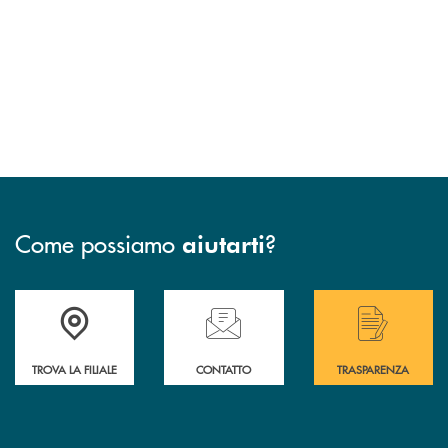
Come possiamo
?
aiutarti
Accedi all' elenco completo delle filiali di Bcc San Marzano.
Hai bisogno di assistenza immediata? Contatta
Hai bisogno di alcuni
TROVA LA FILIALE
CONTATTO
TRASPARENZA