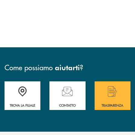
Come possiamo
?
aiutarti
Accedi all' elenco completo delle filiali di Bcc San Marzano.
Hai bisogno di assistenza immediata? Contatta
Hai bisogno di alcuni
TROVA LA FILIALE
CONTATTO
TRASPARENZA