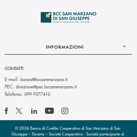
INFORMAZIONI
CONTATTI
(si apre l’app di posta elettronica
E-mail:
banca@bccsanmarzano.it
(si apre l’app di posta elettr
PEC:
direzione@pec.bccsanmarzano.it
Telefono:
099 9577410
© 2026 Banca di Credito Cooperativo di San Marzano di San
Giuseppe – Taranto – Società Cooperativa - Società partecipante al