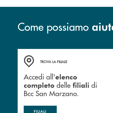
Come possiamo
aiut
Accedi all' elenco completo delle filiali di Bc
TROVA LA FILIALE
Accedi all'
elenco
delle
di
completo
filiali
Bcc San Marzano.
FILIALI