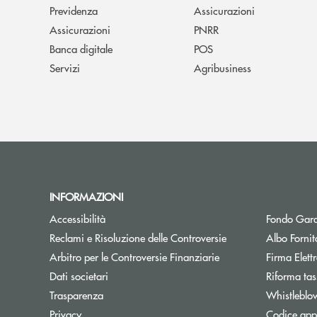
Previdenza
Assicurazioni
Assicurazioni
PNRR
Banca digitale
POS
Servizi
Agribusiness
INFORMAZIONI
Accessibilità
Fondo Gara
Reclami e Risoluzione delle Controversie
Albo Fornit
Arbitro per le Controversie Finanziarie
Firma Elet
Dati societari
Riforma tas
Trasparenza
Whistleblo
Privacy
Codice appa