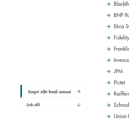
BlackR
BNP Pa
Etica 
Fidelit
Frankl
Invesc
JPM
Pictet
Scopri Altri fondi comuni
Raiffe
Schrod
Link utili
Union 