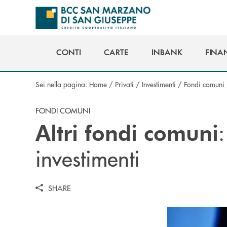
Salta al contenuto principale
CONTI
CARTE
INBANK
FINA
CONTI
CARTE
INBANK
FINA
Sei nella pagina:
Home
/
Privati
/
Investimenti
/
Fondi comuni
FONDI COMUNI
:
Altri fondi comuni
investimenti
SHARE