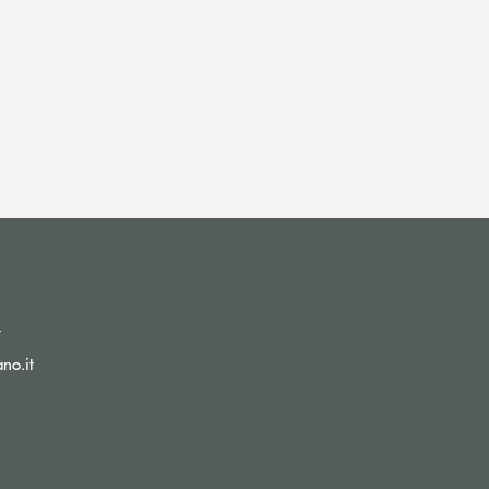
(si apre l’app di posta elettronica)
t
(si apre l’app di posta elettronica)
no.it