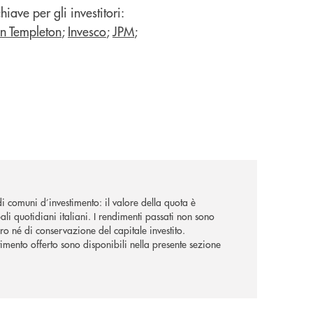
iave per gli investitori:
in Templeton
;
Invesco
;
JPM
;
i comuni d’investimento: il valore della quota è
ali quotidiani italiani. I rendimenti passati non sono
uro né di conservazione del capitale investito.
timento offerto sono disponibili nella presente sezione