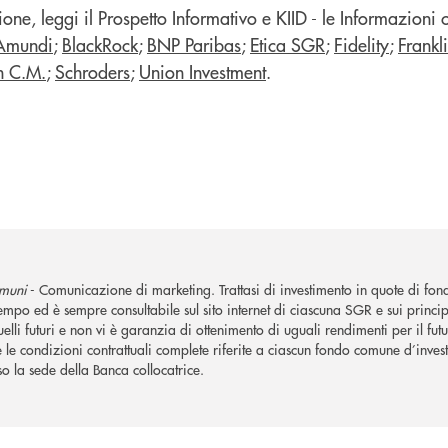
one, leggi il Prospetto Informativo e KIID - le Informazioni ch
Amundi
;
BlackRock
;
BNP Paribas
;
Etica SGR
;
Fidelity
;
Frankl
n C.M.
;
Schroders
;
Union Investment
.
omuni
- Comunicazione di marketing. Trattasi di investimento in quote di fond
tempo ed è sempre consultabile sul sito internet di ciascuna SGR e sui princip
uelli futuri e non vi è garanzia di ottenimento di uguali rendimenti per il fut
e le condizioni contrattuali complete riferite a ciascun fondo comune d’inves
so la sede della Banca collocatrice.