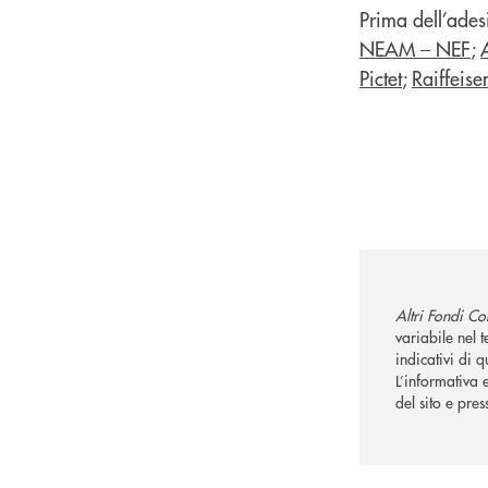
Prima dell’adesi
NEAM – NEF
;
Pictet
;
Raiffeise
Altri Fondi C
variabile nel 
indicativi di q
L’informativa 
del sito e pres