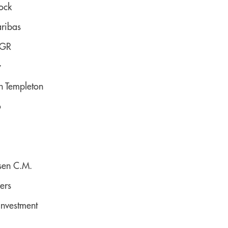
ock
ribas
SGR
y
in Templeton
o
isen C.M.
ers
Investment