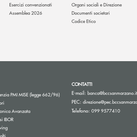
Esercizi convenzionati
Organi sociali e Direzione
Assemblea 2026
Documenti societari
Codice Etico
CONTATTI
E-mail:
banca@bccsanmarzano.i
Apre una nuova finestra
nzia PMI MISE (legge 662/96)
PEC:
direzione@pec.bccsanmarza
ori
Telefono:
099 9577410
tronica Avanzata
si IBOR
wing
lti