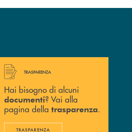
Hai bisogno di alcuni documenti ? Vai alla pagina della 
TRASPARENZA
Hai bisogno di alcuni
? Vai alla
documenti
pagina della
.
trasparenza
TRASPARENZA