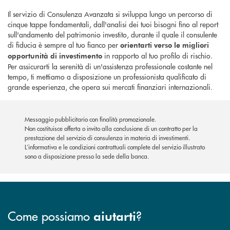
Il servizio di Consulenza Avanzata si sviluppa lungo un percorso di
cinque tappe fondamentali, dall'analisi dei tuoi bisogni fino al report
sull'andamento del patrimonio investito, durante il quale il consulente
di fiducia è sempre al tuo fianco per
orientarti verso le migliori
in rapporto al tuo profilo di rischio.
opportunità di investimento
Per assicurarti la serenità di un'assistenza professionale costante nel
tempo, ti mettiamo a disposizione un professionista qualificato di
grande esperienza, che opera sui mercati finanziari internazionali.
Messaggio pubblicitario con finalità promozionale.
Non costituisce offerta o invito alla conclusione di un contratto per la
prestazione del servizio di consulenza in materia di investimenti.
L’informativa e le condizioni contrattuali complete del servizio illustrato
sono a disposizione presso la sede della banca.
Come possiamo
?
aiutarti