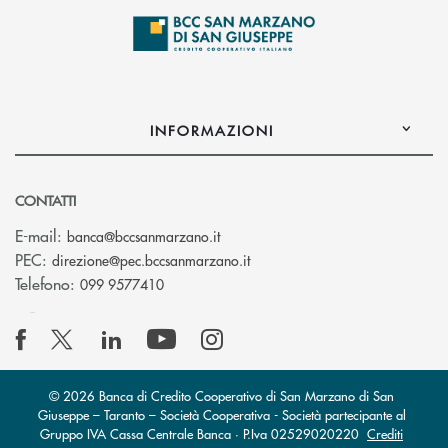
INFORMAZIONI
CONTATTI
(si apre l’app di posta elettronica
E-mail:
banca@bccsanmarzano.it
(si apre l’app di posta elettr
PEC:
direzione@pec.bccsanmarzano.it
Telefono:
099 9577410
© 2026 Banca di Credito Cooperativo di San Marzano di San
Giuseppe – Taranto – Società Cooperativa - Società partecipante al
Gruppo IVA Cassa Centrale Banca · P.Iva 02529020220
Crediti