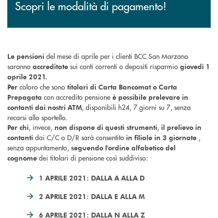
Scopri le modalità di pagamento!
del mese di aprile per i clienti BCC San Marzano
Le pensioni
saranno
sui conti correnti o depositi risparmio
accreditate
giovedì 1
aprile 2021.
coloro che sono
Per
titolari di Carta Bancomat o Carta
con accredito pensione
Prepagata
è possibile prelevare in
, disponibili h24, 7 giorni su 7, senza
contanti dai nostri ATM
recarsi allo sportello.
, invece,
,
Per chi
non dispone di questi strumenti
il prelievo in
dai C/C o D/R sarà consentito
,
contanti
in filiale in 3 giornate
senza appuntamento,
seguendo l'ordine alfabetico del
dei titolari di pensione così suddiviso:
cognome
1 APRILE 2021: DALLA A ALLA D
2 APRILE 2021: DALLA E ALLA M
6 APRILE 2021: DALLA N ALLA Z