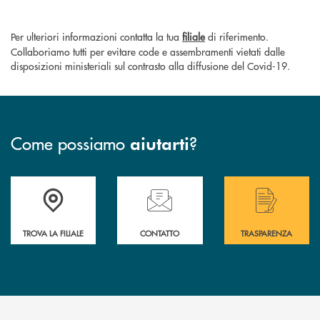
Per ulteriori informazioni contatta la tua
filiale
di riferimento.
Collaboriamo tutti per evitare code e assembramenti vietati dalle
disposizioni ministeriali sul contrasto alla diffusione del Covid-19.
Come possiamo
?
aiutarti
Accedi all' elenco completo delle filiali di Bcc San Marzano.
Hai bisogno di assistenza immediata? Contatta
Hai bisogno di alcuni
TROVA LA FILIALE
CONTATTO
TRASPARENZA