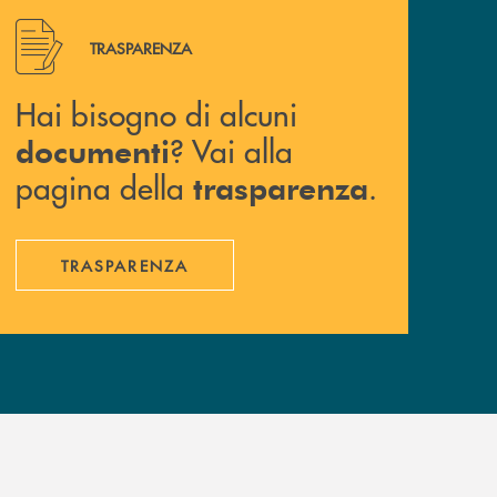
Hai bisogno di alcuni documenti ? Vai alla pagina della 
TRASPARENZA
Hai bisogno di alcuni
? Vai alla
documenti
pagina della
.
trasparenza
TRASPARENZA