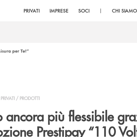
|
PRIVATI
IMPRESE
SOCI
CHI SIAM
isura per Te!”
PRIVATI / PRODOTTI
o ancora più flessibile gra
ozione Prestipay “110 Vol