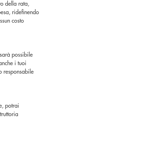
o della rata,
pesa, ridefinendo
essun costo
sarà possibile
anche i tuoi
o responsabile
e, potrai
ruttoria