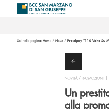
Salta al contenuto principale
Sei nella pagina:
Home
/
News
/
Prestipay “110 Volte Su M
NOVITÀ / PROMOZIONI
Un prestit
alla prom