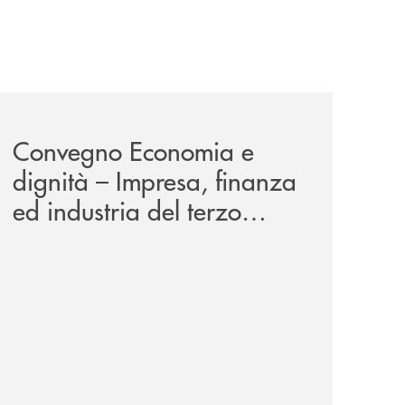
news/economia-e-dignita/
Convegno Economia e
dignità – Impresa, finanza
ed industria del terzo
millennio