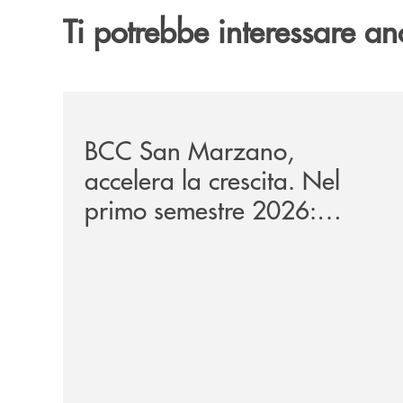
Ti potrebbe interessare an
/news/bilancio-i-semestre-2026/
BCC San Marzano,
accelera la crescita. Nel
primo semestre 2026:
raccolta oltre 1,08 miliardi,
impieghi +13,9%.