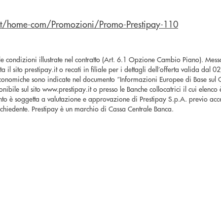
.it/home-com/Promozioni/Promo-Prestipay-110
le condizioni illustrate nel contratto (Art. 6.1 Opzione Cambio Piano). Mes
a il sito prestipay.it o recati in filiale per i dettagli dell’offerta valida dal
nomiche sono indicate nel documento “Informazioni Europee di Base sul C
ibile sul sito www.prestipay.it o presso le Banche collocatrici il cui elenco è
nto è soggetta a valutazione e approvazione di Prestipay S.p.A. previo acc
richiedente. Prestipay è un marchio di Cassa Centrale Banca.