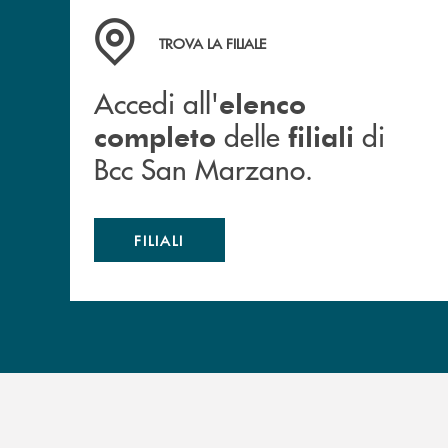
Accedi all' elenco completo delle filiali di Bc
TROVA LA FILIALE
Accedi all'
elenco
delle
di
completo
filiali
Bcc San Marzano.
FILIALI