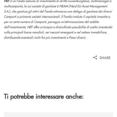
NEF
è un Fondo comune di investimento di diritto lussemburghese, multimanager e
multicomparto, la cui società di gestione è NEAM (Nord Est Asset Management
S.A.), che gestisce gli attivi del Fondo attraverso una delega di gestione dei diversi
Comparti a primarie società internazionali. Il Fondo rivaluta il capitale investito e,
per un certo numero di Comparti, persegue un’ottimizzazione del reddito
dell’investimento. NEF offre un’ampia e diversificata possibilità di scelta investendo
sulle principali borse mondiali, nei mercati emergenti e nel settore immobiliare,
distribuendo eventuali rischi fra più investimenti e Paesi diversi.
SHARE
Ti potrebbe interessare anche:
/news/bilancio-i-semestre-2026/