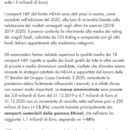
sotto i 5 miliardi di Euro).
I comparti NEF del fondo NEAM sono stati presi in esame, come
accaduto nell’edizione del 2020, alla luce di un’analisi basata sulla
valutazione dei risultati conseguiti negli ultimi tre esercizi (2018-
2019-2020). Il premio conferito fa riferimento alla media dei rating
dei singoli fondi, calcolata da CFS Rating e comparata con gli altri
fondi italiani appartenenti alla medesima categoria.
Gli esaminatori hanno valutato superiore la qualità media dei 18
comparti NEF rispetto a quella dei fondi gestiti da tutte le altre società
di piccole e medie dimensioni candidate, risultato che dimostra essere
vincente la strategia adottata da NEAM e supportata dal lavoro delle
77 Banche del Gruppo Cassa Centrale. Il 2020, nonostante la
pandemia abbia fortemente influenzato i mercati, si è infatti chiuso
con numeri molto importanti. Le
sono passate
masse amministrate
dai 3,8 miliardi di Euro del 31.12.2019 a 4.7 miliardi di Euro al
31.12.2020 con un incremento di raccolta netta nell’anno pari a 550
milioni di Euro (
): crescita trainata principalmente dai
+13,3%
che nell’anno ha
comparti sostenibili della gamma Ethical,
raggiunto 1,1 miliardi di Euro, segnando un
+48%.