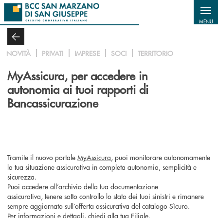
Salta al contenuto principale
MENU
NOVITÀ
PRIVATI
IMPRESE
SOCI
TERRITORIO
MyAssicura, per accedere in
autonomia ai tuoi rapporti di
Bancassicurazione
Tramite il nuovo portale
MyAssicura
, puoi monitorare autonomamente
la tua situazione assicurativa in completa autonomia, semplicità e
sicurezza.
Puoi accedere all’archivio della tua documentazione
assicurativa, tenere sotto controllo lo stato dei tuoi sinistri e rimanere
sempre aggiornato sull’offerta assicurativa del catalogo Sìcuro.
Per informazioni e dettagli, chiedi alla tua Filiale.