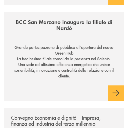
/news/inaugurazione-filiale-nardo/
BCC San Marzano inaugura la filiale di
Nardò
Grande partecipazione di pubblico all’apertura del nuovo
Green Hub
La tredicesima filiale consolida la presenza nel Salento.
Una sede ad altissima efficienza energetica che unisce
sostenibilità, innovazione e centralità della relazione con il
cliente.
/news/economia-e-dignita/
Convegno Economia e dignità – Impresa,
finanza ed industria del terzo millennio