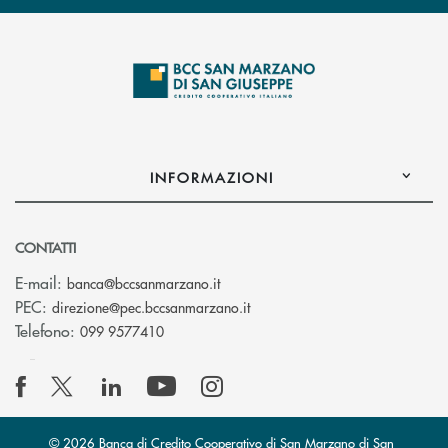
INFORMAZIONI
CONTATTI
(si apre l’app di posta elettronica
E-mail:
banca@bccsanmarzano.it
(si apre l’app di posta elettr
PEC:
direzione@pec.bccsanmarzano.it
Telefono:
099 9577410
© 2026 Banca di Credito Cooperativo di San Marzano di San