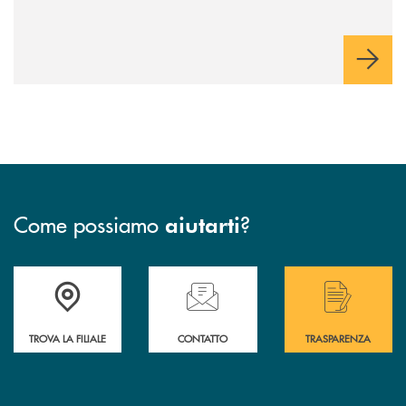
Come possiamo
?
aiutarti
Accedi all' elenco completo delle filiali di Bcc San Marzano.
Hai bisogno di assistenza immediata? Contatta
Hai bisogno di alcuni
TROVA LA FILIALE
CONTATTO
TRASPARENZA