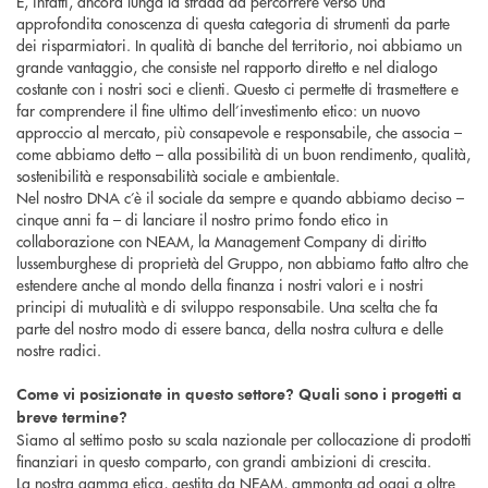
È, infatti, ancora lunga la strada da percorrere verso una
approfondita conoscenza di questa categoria di strumenti da parte
dei risparmiatori. In qualità di banche del territorio, noi abbiamo un
grande vantaggio, che consiste nel rapporto diretto e nel dialogo
costante con i nostri soci e clienti. Questo ci permette di trasmettere e
far comprendere il fine ultimo dell’investimento etico: un nuovo
approccio al mercato, più consapevole e responsabile, che associa –
come abbiamo detto – alla possibilità di un buon rendimento, qualità,
sostenibilità e responsabilità sociale e ambientale.
Nel nostro DNA c’è il sociale da sempre e quando abbiamo deciso –
cinque anni fa – di lanciare il nostro primo fondo etico in
collaborazione con NEAM, la Management Company di diritto
lussemburghese di proprietà del Gruppo, non abbiamo fatto altro che
estendere anche al mondo della finanza i nostri valori e i nostri
principi di mutualità e di sviluppo responsabile. Una scelta che fa
parte del nostro modo di essere banca, della nostra cultura e delle
nostre radici.
Come vi posizionate in questo settore? Quali sono i progetti a
breve termine?
Siamo al settimo posto su scala nazionale per collocazione di prodotti
finanziari in questo comparto, con grandi ambizioni di crescita.
La nostra gamma etica, gestita da NEAM, ammonta ad oggi a oltre