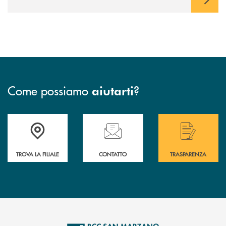
Come possiamo
?
aiutarti
Accedi all' elenco completo delle filiali di Bcc San Marzano.
Hai bisogno di assistenza immediata? Contatta
Hai bisogno di alcuni
TROVA LA FILIALE
CONTATTO
TRASPARENZA