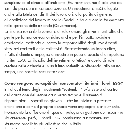
semplicistica al clima e all’ambiente (Environment), ma è solo uno dei
temi da prendere in considerazione. Un investimento ESG è legato
anche alla tutela dei diritti dei lavoratori, alla parità di genere,
all’abolizione del lavoro minorile (Social) e ha a cuore la trasparenza
nella gestione delle aziende (Governance).
La finanza sostenibile consente di selezionare gli investimenti oltre che
per le performance economiche, anche per l’impatto sociale e
ambientale, mettendo al centro la responsabilità degli investimenti
stessi nei confronti della collettività. Sottoscrivendo un fondo etico,
infatti, il cliente si impegna a investire in paesi e società che rispettano
i criteri ESG. La filosofia dell’investimento “etico” è quella di voler
credere nelle aziende e in un futuro sostenibile ottenendo, allo stesso
tempo, una corretta remunerazione.
Come vengono percepiti dai consumatori italiani i fondi ESG?
In Italia, il tema degli investimenti “sostenibili” e/o ESG è al centro
dell’attenzione del settore da diverso tempo e il numero di
risparmiatori – soprattutto giovani – che ha iniziato a prestare
attenzione a come il proprio denaro viene impiegato è in aumento.
Nonostante la diffusione di questa tipologia di gestione del risparmio
sia crescente, però, i “fondi ESG” continuano a rimanere uno
strumento prediletto più all’estero che in Italia.