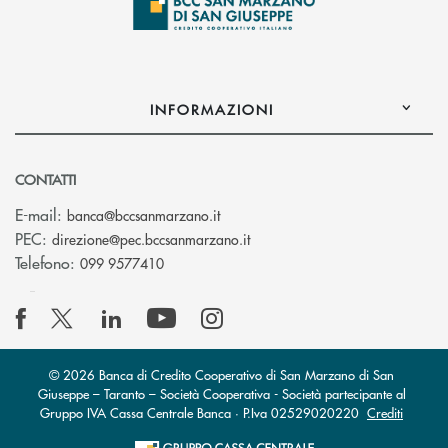
INFORMAZIONI
CONTATTI
(si apre l’app di posta elettronica
E-mail:
banca@bccsanmarzano.it
(si apre l’app di posta elettr
PEC:
direzione@pec.bccsanmarzano.it
Telefono:
099 9577410
© 2026 Banca di Credito Cooperativo di San Marzano di San
Giuseppe – Taranto – Società Cooperativa - Società partecipante al
Gruppo IVA Cassa Centrale Banca · P.Iva 02529020220
Crediti