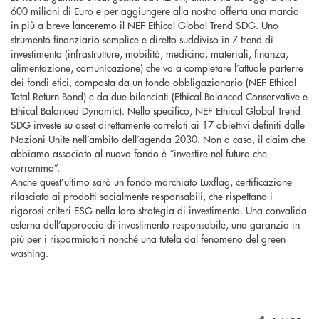
600 milioni di Euro e per aggiungere alla nostra offerta una marcia
in più a breve lanceremo il NEF Ethical Global Trend SDG. Uno
strumento finanziario semplice e diretto suddiviso in 7 trend di
investimento (infrastrutture, mobilità, medicina, materiali, finanza,
alimentazione, comunicazione) che va a completare l’attuale parterre
dei fondi etici, composta da un fondo obbligazionario (NEF Ethical
Total Return Bond) e da due bilanciati (Ethical Balanced Conservative e
Ethical Balanced Dynamic). Nello specifico, NEF Ethical Global Trend
SDG investe su asset direttamente correlati ai 17 obiettivi definiti dalle
Nazioni Unite nell’ambito dell’agenda 2030. Non a caso, il claim che
abbiamo associato al nuovo fondo è “investire nel futuro che
vorremmo”.
Anche quest’ultimo sarà un fondo marchiato Luxflag, certificazione
rilasciata ai prodotti socialmente responsabili, che rispettano i
rigorosi criteri ESG nella loro strategia di investimento. Una convalida
esterna dell’approccio di investimento responsabile, una garanzia in
più per i risparmiatori nonché una tutela dal fenomeno del green
washing.