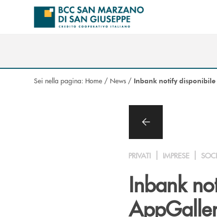
Salta al contenuto principale
Sei nella pagina:
Home
/
News
/
Inbank notify disponibile
PRIVATI
IMPRESE
SOC
Inbank not
AppGalle