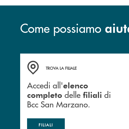
Come possiamo
aiut
Accedi all' elenco completo delle filiali di Bc
TROVA LA FILIALE
Accedi all'
elenco
delle
di
completo
filiali
Bcc San Marzano.
FILIALI