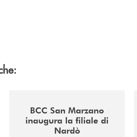
che:
/news/inaugurazione-filiale-nardo/
/
BCC San Marzano
inaugura la filiale di
Nardò