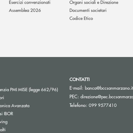
Esercizi convenzionati
Organi sociali e Direzione
Assemblea 2026
Documenti societari
Codice Etico
CONTATTI
E-mail:
banca@bccsanmarzano.i
Apre una nuova finestra
nzia PMI MISE (legge 662/96)
PEC:
direzione@pec.bccsanmarza
ori
Telefono:
099 9577410
tronica Avanzata
si IBOR
wing
lti