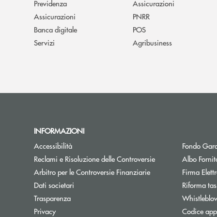
Previdenza
Assicurazioni
Assicurazioni
PNRR
Banca digitale
POS
Servizi
Agribusiness
INFORMAZIONI
Accessibilità
Fondo Gara
Reclami e Risoluzione delle Controversie
Albo Fornit
Arbitro per le Controversie Finanziarie
Firma Elet
Dati societari
Riforma tas
Trasparenza
Whistleblo
Privacy
Codice appa