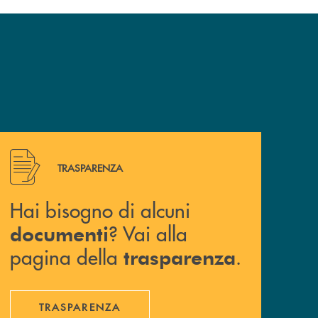
Hai bisogno di alcuni documenti ? Vai alla pagina della 
TRASPARENZA
Hai bisogno di alcuni
? Vai alla
documenti
pagina della
.
trasparenza
TRASPARENZA