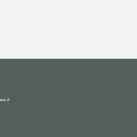
(si apre l’app di posta elettronica)
t
(si apre l’app di posta elettronica)
no.it