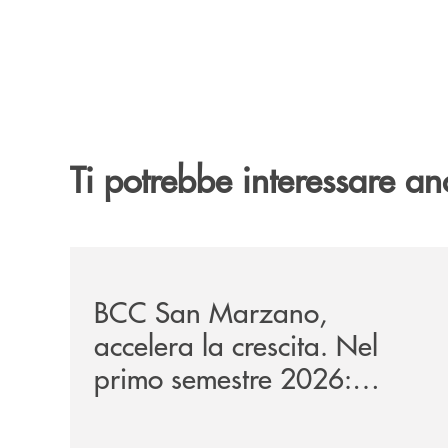
Ti potrebbe interessare an
/news/bilancio-i-semestre-2026/
BCC San Marzano,
accelera la crescita. Nel
primo semestre 2026:
raccolta oltre 1,08 miliardi,
impieghi +13,9%.