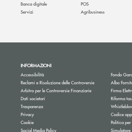
Banca digitale
POS
Servizi
Agribusiness
INFORMAZIONI
Accessibilità
Fondo Gara
Reclami e Risoluzione delle Controversie
Albo Fornit
Arbitro per le Controversie Finanziarie
Firma Elet
Dati societari
Riforma tas
Trasparenza
Whistleblo
Privacy
Codice appa
Cookie
Politica per
Social Media Policy
Simulatore