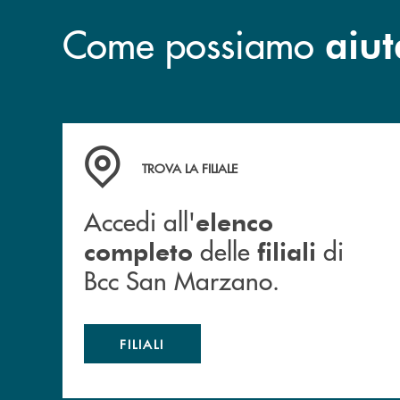
Come possiamo
aiut
Accedi all' elenco completo delle filiali di Bc
TROVA LA FILIALE
Accedi all'
elenco
delle
di
completo
filiali
Bcc San Marzano.
FILIALI