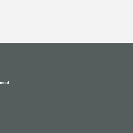
(si apre l’app di posta elettronica)
t
(si apre l’app di posta elettronica)
no.it