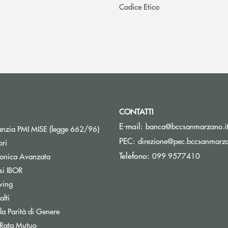
Codice Etico
CONTATTI
E-mail:
banca@bccsanmarzano.i
Apre una nuova finestra
nzia PMI MISE (legge 662/96)
PEC:
direzione@pec.bccsanmarza
ori
Telefono:
099 9577410
tronica Avanzata
si IBOR
wing
lti
Apre una nuova finestra
 la Parità di Genere
 Rata Mutuo