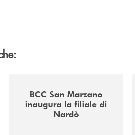
che:
/news/inaugurazione-filiale-nardo/
/
BCC San Marzano
inaugura la filiale di
Nardò