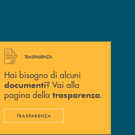
Hai bisogno di alcuni documenti ? Vai alla pagina della 
TRASPARENZA
Hai bisogno di alcuni
? Vai alla
documenti
pagina della
.
trasparenza
TRASPARENZA