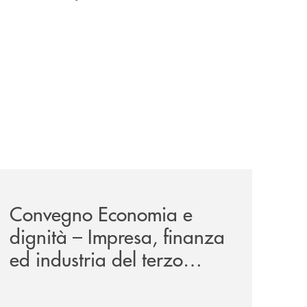
news/economia-e-dignita/
Convegno Economia e
dignità – Impresa, finanza
ed industria del terzo
millennio