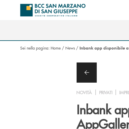
Salta al contenuto principale
Sei nella pagina:
Home
/
News
/
Inbank app disponibile 
NOVITÀ
PRIVATI
IMPR
Inbank ap
AppGalle