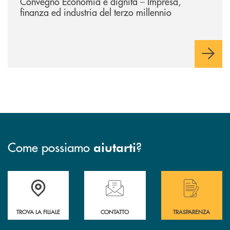
Convegno Economia e dignità – Impresa,
finanza ed industria del terzo millennio
Come possiamo
?
aiutarti
Accedi all' elenco completo delle filiali di Bcc San Marzano.
Hai bisogno di assistenza immediata? Contatta
Hai bisogno di alcuni
TROVA LA FILIALE
CONTATTO
TRASPARENZA