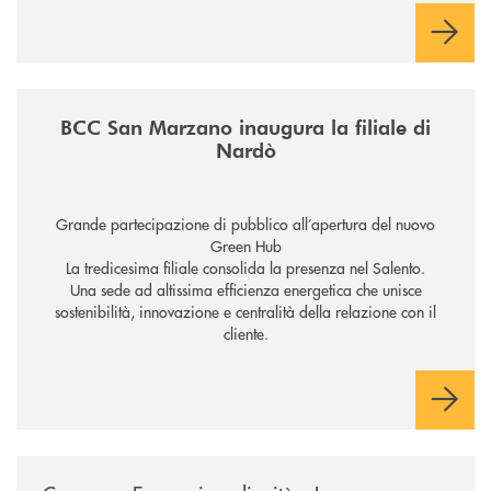
/news/inaugurazione-filiale-nardo/
BCC San Marzano inaugura la filiale di
Nardò
Grande partecipazione di pubblico all’apertura del nuovo
Green Hub
La tredicesima filiale consolida la presenza nel Salento.
Una sede ad altissima efficienza energetica che unisce
sostenibilità, innovazione e centralità della relazione con il
cliente.
/news/economia-e-dignita/