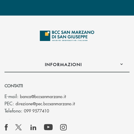
INFORMAZIONI
CONTATTI
(si apre l’app di posta elettronica
E-mail:
banca@bccsanmarzano.it
(si apre l’app di posta elettr
PEC:
direzione@pec.bccsanmarzano.it
Telefono:
099 9577410