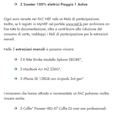
2 Scooter 100% elettrici Piaggio 1 Active
Ogni euro versato nei PAC NEF vale un titolo di partecipazione.
Inoltre, se ti registri in MyNEF nel portale
www.nef.lu
per archiviare on
line tutta la documentazione, oltre a contribuire alla riduzione del
consumo di carta, raddoppi i titoli di partecipazione per le estrazioni
mensili.
Nelle 5
si possono vincere:
estrazioni mensili
5 E-Bike Brinke Modello Xplorer DEORE*,
5 MacBook Air M2 256G*,
5 iPhone SE 128GB con Airpods 3rd gen*.
I minorenni che hanno attivato o incrementato un PAC potranno inoltre
vincere anche:
5 Cuffie* Pioneer HDJ-X7 Cuffie DJ over-ear professionali.