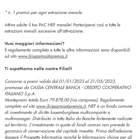
* n. 1 premio per ogni estrazione mensile.
Attiva subito il tuo PAC NEF mensile! Parteciperai così a tutte le
estrazioni mensili successive all'attivazione.
Vuoi maggiori informazioni?
Il regolamento completo e tutte le altre informazioni sono disponibili
sul sito
www.ilrisparmiotipremia.it
Ti aspettiamo nelle nostre Filiali!
Concorso a premi valido dal 01/01/2023 al 31/05/2023,
promosso da CASSA CENTRALE BANCA - CREDITO COOPERATIVO
ITALIANO S.p.A.
Montepremi totale Euro 79.878,00 (iva compresa). Regolamento
completo sul sito
www.ilrisparmiotipremia.it.
NEF è un fondo comune
di investimento di diritto lussemburghese multicomparto e
multimanager. Distribuito in tutta Italia da Banche fortemente radicate
sul territorio. L’investimento in quote di fondi comuni non prevede la
garanzia di conservazione del capitale investito. Prima dell’adesione
leggere il Prospetto Informativo nonché le Informazioni chiave per gli