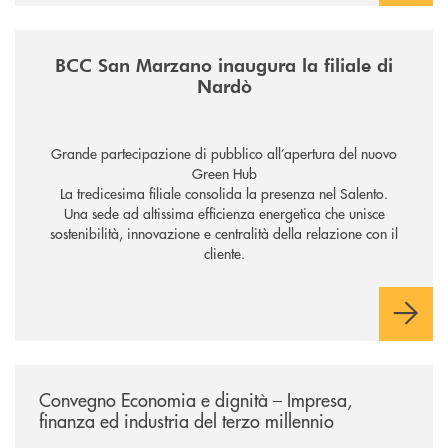
/news/inaugurazione-filiale-nardo/
BCC San Marzano inaugura la filiale di
Nardò
Grande partecipazione di pubblico all’apertura del nuovo
Green Hub
La tredicesima filiale consolida la presenza nel Salento.
Una sede ad altissima efficienza energetica che unisce
sostenibilità, innovazione e centralità della relazione con il
cliente.
/news/economia-e-dignita/
Convegno Economia e dignità – Impresa,
finanza ed industria del terzo millennio