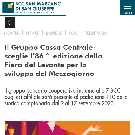
Salta al contenuto principale
MENU
NOVITÀ
PRIVATI
IMPRESE
SOCI
TERRITORIO
Il Gruppo Cassa Centrale
sceglie l’86^ edizione della
Fiera del Levante per lo
sviluppo del Mezzogiorno
Il gruppo bancario cooperativo insieme alle 7 BCC
pugliesi affiliate sarà presente al padiglione 110 della
storica campionaria dal 9 al 17 settembre 2023.