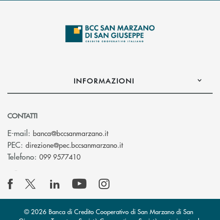
INFORMAZIONI
CONTATTI
(si apre l’app di posta elettronica
E-mail:
banca@bccsanmarzano.it
(si apre l’app di posta elettr
PEC:
direzione@pec.bccsanmarzano.it
Telefono:
099 9577410
© 2026 Banca di Credito Cooperativo di San Marzano di San