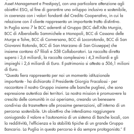
Asset Management e Prestipay), con una particolare attenzione agli
obiettivi ESG, al fine di garantire uno sviluppo inclusivo e sostenibile,
in coerenza con i valori fondanti del Credito Cooperativo, in cui la
relazione con il cliente rappresenta un importante tratto distintivo.
In Puglia sono 7 le BCC aderenti al Gruppo (BCC dell’Alta Murgia,
BCC di Alberobello Sammichele e Monopoli, BCC di Cassano delle
Murge e Tolve, BCC di Conversano, BCC di Locorotondo, BCC di San
Giovanni Rotondo, BCC di San Marzano di San Giuseppe) che
insieme contano 67 filiali e 558 Collaboratori. La raccolta diretta
supera i 3,6 miliardi, la raccolta complessiva i 4,3 miliardi e gli
impieghi i 2,6 miliardi di Euro. Il patrimonio si attesta a 506,1 milioni
di Euro.
“Questa fiera rappresenta per noi un momento istituzionale
importante - ha dichiarato il Presidente Giorgio Fracalossi - per
raccontare il nostro Gruppo insieme alle banche pugliesi, che sono
espressione autentica dei territori. La nostra mission è promuovere la
crescita delle comunità in cui operiamo, creando un benessere
condiviso da trasmettere alle prossime generazioni, all’interno di un
percorso sostenibile. Un obiettivo che intendiamo raggiungere
coniugando il valore e l’autonomia di un sistema di Banche locali, con
la redditività, l’efficienza e la stabilità tipiche di un grande Gruppo
Bancario. La Puglia in questo percorso è da sempre protagonista.” Il