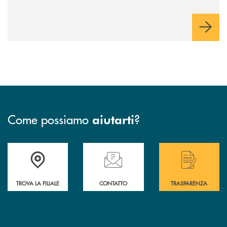
Come possiamo
?
aiutarti
Accedi all' elenco completo delle filiali di Bcc San Marzano.
Hai bisogno di assistenza immediata? Contatta
Hai bisogno di alcuni
TROVA LA FILIALE
CONTATTO
TRASPARENZA