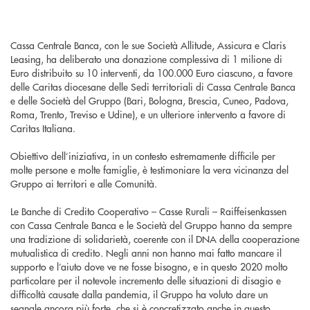
Cassa Centrale Banca, con le sue Società Allitude, Assicura e Claris
Leasing, ha deliberato una donazione complessiva di 1 milione di
Euro distribuito su 10 interventi, da 100.000 Euro ciascuno, a favore
delle Caritas diocesane delle Sedi territoriali di Cassa Centrale Banca
e delle Società del Gruppo (Bari, Bologna, Brescia, Cuneo, Padova,
Roma, Trento, Treviso e Udine), e un ulteriore intervento a favore di
Caritas Italiana.
Obiettivo dell’iniziativa, in un contesto estremamente difficile per
molte persone e molte famiglie, è testimoniare la vera vicinanza del
Gruppo ai territori e alle Comunità.
Le Banche di Credito Cooperativo – Casse Rurali – Raiffeisenkassen
con Cassa Centrale Banca e le Società del Gruppo hanno da sempre
una tradizione di solidarietà, coerente con il DNA della cooperazione
mutualistica di credito. Negli anni non hanno mai fatto mancare il
supporto e l’aiuto dove ve ne fosse bisogno, e in questo 2020 molto
particolare per il notevole incremento delle situazioni di disagio e
difficoltà causate dalla pandemia, il Gruppo ha voluto dare un
segnale ancora più forte, che si è concretizzato anche in questo