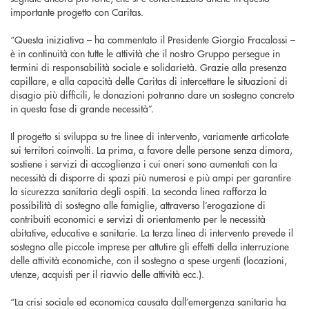
importante progetto con Caritas.
“Questa iniziativa – ha commentato il Presidente Giorgio Fracalossi –
è in continuità con tutte le attività che il nostro Gruppo persegue in
termini di responsabilità sociale e solidarietà. Grazie alla presenza
capillare, e alla capacità delle Caritas di intercettare le situazioni di
disagio più difficili, le donazioni potranno dare un sostegno concreto
in questa fase di grande necessità”.
Il progetto si sviluppa su tre linee di intervento, variamente articolate
sui territori coinvolti. La prima, a favore delle persone senza dimora,
sostiene i servizi di accoglienza i cui oneri sono aumentati con la
necessità di disporre di spazi più numerosi e più ampi per garantire
la sicurezza sanitaria degli ospiti. La seconda linea rafforza la
possibilità di sostegno alle famiglie, attraverso l’erogazione di
contribuiti economici e servizi di orientamento per le necessità
abitative, educative e sanitarie. La terza linea di intervento prevede il
sostegno alle piccole imprese per attutire gli effetti della interruzione
delle attività economiche, con il sostegno a spese urgenti (locazioni,
utenze, acquisti per il riavvio delle attività ecc.).
“La crisi sociale ed economica causata dall’emergenza sanitaria ha