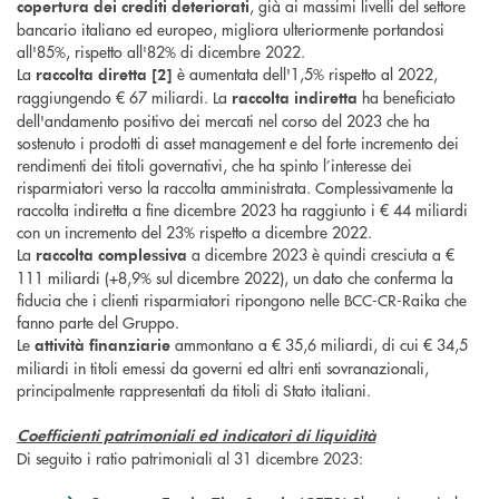
, già ai massimi livelli del settore
copertura
dei crediti
deteriorati
bancario italiano ed europeo, migliora ulteriormente portandosi
all'85%, rispetto all'82% di dicembre 2022.
La
è aumentata dell'1,5% rispetto al 2022,
raccolta diretta [2]
raggiungendo € 67 miliardi. La
ha beneficiato
raccolta indiretta
dell'andamento positivo dei mercati nel corso del 2023 che ha
sostenuto i prodotti di asset management e del forte incremento dei
rendimenti dei titoli governativi, che ha spinto l’interesse dei
risparmiatori verso la raccolta amministrata. Complessivamente la
raccolta indiretta a fine dicembre 2023 ha raggiunto i € 44 miliardi
con un incremento del 23% rispetto a dicembre 2022.
La
a dicembre 2023 è quindi cresciuta a €
raccolta complessiva
111 miliardi (+8,9% sul dicembre 2022), un dato che conferma la
fiducia che i clienti risparmiatori ripongono nelle BCC-CR-Raika che
fanno parte del Gruppo.
Le
ammontano a € 35,6 miliardi, di cui € 34,5
attività finanziarie
miliardi in titoli emessi da governi ed altri enti sovranazionali,
principalmente rappresentati da titoli di Stato italiani.
Coefficienti patrimoniali ed indicatori di liquidità
Di seguito i ratio patrimoniali al 31 dicembre 2023: