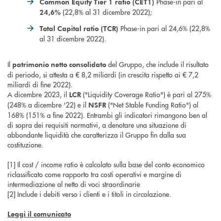
Phase-in pari al
Common Equity Tier 1 ratio (CET1)
(22,8% al 31 dicembre 2022);
24,6%
Phase-in pari al 24,6% (22,8%
Total Capital ratio (TCR)
al 31 dicembre 2022).
Il
del Gruppo, che include il risultato
patrimonio netto consolidato
di periodo, si attesta a € 8,2 miliardi (in crescita rispetto ai € 7,2
miliardi di fine 2022).
A dicembre 2023, il
("Liquidity Coverage Ratio") è pari al 275%
LCR
(248% a dicembre '22) e il
("Net Stable Funding Ratio") al
NSFR
168% (151% a fine 2022). Entrambi gli indicatori rimangono ben al
di sopra dei requisiti normativi, a denotare una situazione di
abbondante liquidità che caratterizza il Gruppo fin dalla sua
costituzione.
[1] Il cost / income ratio è calcolato sulla base del conto economico
riclassificato come rapporto tra costi operativi e margine di
intermediazione al netto di voci straordinarie
[2] Include i debiti verso i clienti e i titoli in circolazione.
Leggi il comunicato