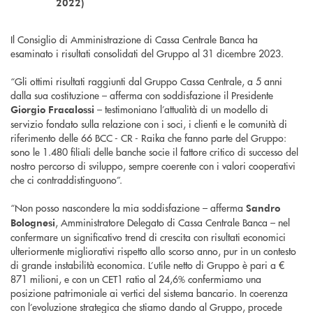
2022)
Il Consiglio di Amministrazione di Cassa Centrale Banca ha
esaminato i risultati consolidati del Gruppo al 31 dicembre 2023.
“Gli ottimi risultati raggiunti dal Gruppo Cassa Centrale, a 5 anni
dalla sua costituzione – afferma con soddisfazione il Presidente
– testimoniano l’attualità di un modello di
Giorgio Fracalossi
servizio fondato sulla relazione con i soci, i clienti e le comunità di
riferimento delle 66 BCC - CR - Raika che fanno parte del Gruppo:
sono le 1.480 filiali delle banche socie il fattore critico di successo del
nostro percorso di sviluppo, sempre coerente con i valori cooperativi
che ci contraddistinguono”.
“Non posso nascondere la mia soddisfazione – afferma
Sandro
, Amministratore Delegato di Cassa Centrale Banca – nel
Bolognesi
confermare un significativo trend di crescita con risultati economici
ulteriormente migliorativi rispetto allo scorso anno, pur in un contesto
di grande instabilità economica. L’utile netto di Gruppo è pari a €
871 milioni, e con un CET1 ratio al 24,6% confermiamo una
posizione patrimoniale ai vertici del sistema bancario. In coerenza
con l’evoluzione strategica che stiamo dando al Gruppo, procede