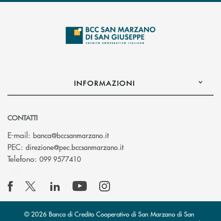
INFORMAZIONI
CONTATTI
(si apre l’app di posta elettronica
E-mail:
banca@bccsanmarzano.it
(si apre l’app di posta elettr
PEC:
direzione@pec.bccsanmarzano.it
Telefono:
099 9577410
© 2026 Banca di Credito Cooperativo di San Marzano di San