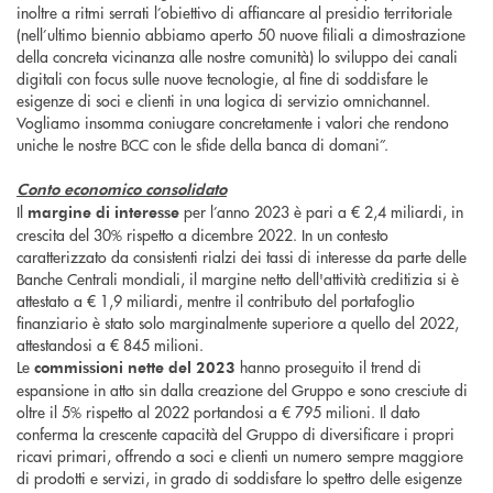
inoltre a ritmi serrati l’obiettivo di affiancare al presidio territoriale
(nell’ultimo biennio abbiamo aperto 50 nuove filiali a dimostrazione
della concreta vicinanza alle nostre comunità) lo sviluppo dei canali
digitali con focus sulle nuove tecnologie, al fine di soddisfare le
esigenze di soci e clienti in una logica di servizio omnichannel.
Vogliamo insomma coniugare concretamente i valori che rendono
uniche le nostre BCC con le sfide della banca di domani”.
Conto economico consolidato
Il
per l’anno 2023 è pari a € 2,4 miliardi, in
margine di interesse
crescita del 30% rispetto a dicembre 2022. In un contesto
caratterizzato da consistenti rialzi dei tassi di interesse da parte delle
Banche Centrali mondiali, il margine netto dell'attività creditizia si è
attestato a € 1,9 miliardi, mentre il contributo del portafoglio
finanziario è stato solo marginalmente superiore a quello del 2022,
attestandosi a € 845 milioni.
Le
hanno proseguito il trend di
commissioni nette
del 2023
espansione in atto sin dalla creazione del Gruppo e sono cresciute di
oltre il 5% rispetto al 2022 portandosi a € 795 milioni. Il dato
conferma la crescente capacità del Gruppo di diversificare i propri
ricavi primari, offrendo a soci e clienti un numero sempre maggiore
di prodotti e servizi, in grado di soddisfare lo spettro delle esigenze