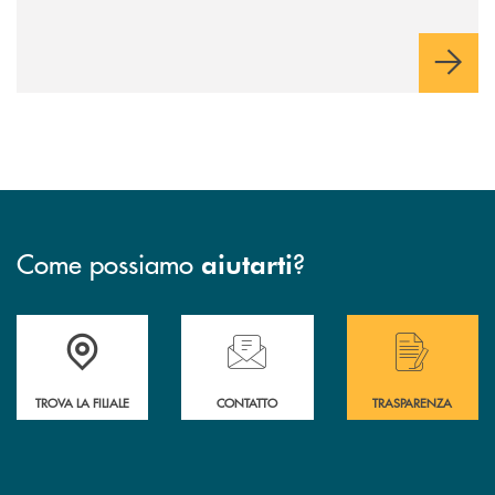
Come possiamo
?
aiutarti
Accedi all' elenco completo delle filiali di Bcc San Marzano.
Hai bisogno di assistenza immediata? Contatta
Hai bisogno di alcuni
TROVA LA FILIALE
CONTATTO
TRASPARENZA