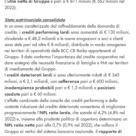
L'
è pari a € 871 milioni (€ 562 milioni nel
utile netto di Gruppo
2022).
Stato patrimoniale consolidato
In un anno caratterizzato dal raffreddamento della domanda di
credito, i
sono aumentati di € 130 milioni,
crediti performing lordi
chiudendo a € 48,2 miliardi e le nuove erogazioni a soci e clienti
sono state pari ad oltre € 8 miliardi, distribuite in modo omogeneo
nei territori di operatività delle BCC-CR-Raika appartenenti al
Gruppo. Il dato conferma l’importanza del credito cooperativo nel
dare sostegno alle necessità finanziarie di famiglie e PMI nei territori
di insediamento del Gruppo.
I
si sono ulteriormente ridotti di € 345
crediti deteriorati lordi
milioni, a € 2,1 miliardi, con
pari a € 600 milioni,
sofferenze
pari a € 1,5 miliardi e
inadempienze probabili
posizioni
pari a € 60 milioni.
scadute
L'effetto combinato della crescita dei crediti performing e della
costante riduzione del credito deteriorato consentono di migliorare
progressivamente l’
, che scende al 4,2% (4,8% nel
NPL ratio lordo
2022) e, insieme alla prudente politica di copertura determinano un
pari allo 0,7% (0,9% nel 2022), che colloca il
NPL ratio netto
Gruppo ai vertici del sistema bancario nazionale. Il
rapporto di