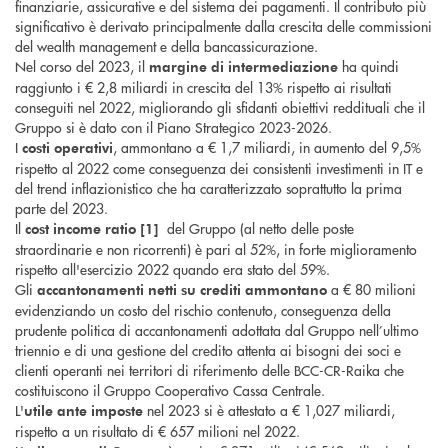
finanziarie, assicurative e del sistema dei pagamenti. Il contributo più
significativo è derivato principalmente dalla crescita delle commissioni
del wealth management e della bancassicurazione.
Nel corso del 2023, il
ha quindi
margine di intermediazione
raggiunto i € 2,8 miliardi in crescita del 13% rispetto ai risultati
conseguiti nel 2022, migliorando gli sfidanti obiettivi reddituali che il
Gruppo si è dato con il Piano Strategico 2023-2026.
I
, ammontano a € 1,7 miliardi, in aumento del 9,5%
costi operativi
rispetto al 2022 come conseguenza dei consistenti investimenti in IT e
del trend inflazionistico che ha caratterizzato soprattutto la prima
parte del 2023.
Il
del Gruppo (al netto delle poste
cost income ratio [1]
straordinarie e non ricorrenti) è pari al 52%, in forte miglioramento
rispetto all'esercizio 2022 quando era stato del 59%.
Gli
a € 80 milioni
accantonamenti netti su crediti
ammontano
evidenziando un costo del rischio contenuto, conseguenza della
prudente politica di accantonamenti adottata dal Gruppo nell’ultimo
triennio e di una gestione del credito attenta ai bisogni dei soci e
clienti operanti nei territori di riferimento delle BCC-CR-Raika che
costituiscono il Gruppo Cooperativo Cassa Centrale.
L'
nel 2023 si è attestato a € 1,027 miliardi,
utile ante imposte
rispetto a un risultato di € 657 milioni nel 2022.