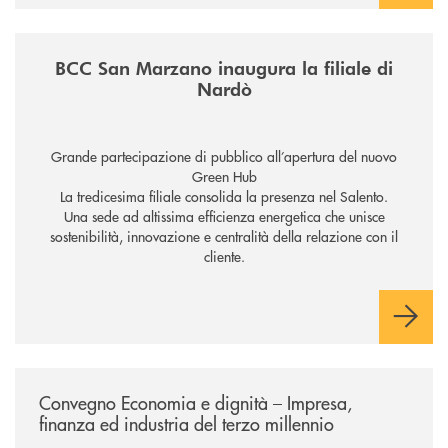
/news/inaugurazione-filiale-nardo/
BCC San Marzano inaugura la filiale di
Nardò
Grande partecipazione di pubblico all’apertura del nuovo
Green Hub
La tredicesima filiale consolida la presenza nel Salento.
Una sede ad altissima efficienza energetica che unisce
sostenibilità, innovazione e centralità della relazione con il
cliente.
/news/economia-e-dignita/
Convegno Economia e dignità – Impresa,
finanza ed industria del terzo millennio