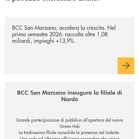
/news/bilancio-i-semestre-2026/
BCC San Marzano, accelera la crescita. Nel
primo semestre 2026: raccolta oltre 1,08
miliardi, impieghi +13,9%.
/news/inaugurazione-filiale-nardo/
BCC San Marzano inaugura la filiale di
Nardò
Grande partecipazione di pubblico all’apertura del nuovo
Green Hub
La tredicesima filiale consolida la presenza nel Salento.
Una sede ad altissima efficienza energetica che unisce