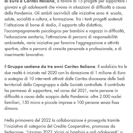
, a favore di 15 progetti per supportare i
di Euro a Caritas Italiana
giovani e gli adolescenti che vivono in situazioni di difficoltà a causa
della Pandemia. Gli ambiti ascrivibili alle iniziative sono 4: scuola,
salute, socialità e cultura, e formazione. Tra i tanti progetti sostenuti
l’istituzione di borse di studio, il supporto alla didattica,
l’accompagnamento psicologico per bambini e ragazzi in difficoltà,
l’educazione sanitaria, l’attivazione di percorsi di responsabilità
ambientale, varie iniziative per favorire l’aggregazione e attività
sportive, oltre a percorsi di crescita personale e professionale, e di
inserimento lavorativo.
Il
. Il sodalizio tra le
Gruppo sostiene da tre anni Caritas Italiana
due realtà è iniziato nel 2020 con la donazione di 1 milione di Euro
a sostegno di 10 interventi attivati dalle Caritas diocesane delle Sedi
territoriali della Capogruppo e delle Società controllate. Il contributo
ha permesso di supportare, nel corso del 2021, varie persone in
difficoltà a causa dello scoppio della Pandemia: oltre 2.000 nuclei
familiari, 150 micro e piccole imprese e 100 persone senza fissa
dimora.
Nella primavera del 2022 la collaborazione è proseguita tramite
l’iniziativa di categoria del Credito Cooperativo, promossa da
Federcasse, “Ucraina 2022. Vicini ai bambini e agli adolescenti” a