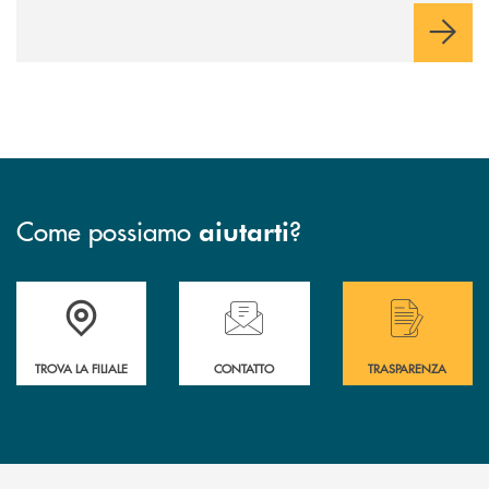
Come possiamo
?
aiutarti
Accedi all' elenco completo delle filiali di Bcc San Marzano.
Hai bisogno di assistenza immediata? Contatta
Hai bisogno di alcuni
TROVA LA FILIALE
CONTATTO
TRASPARENZA