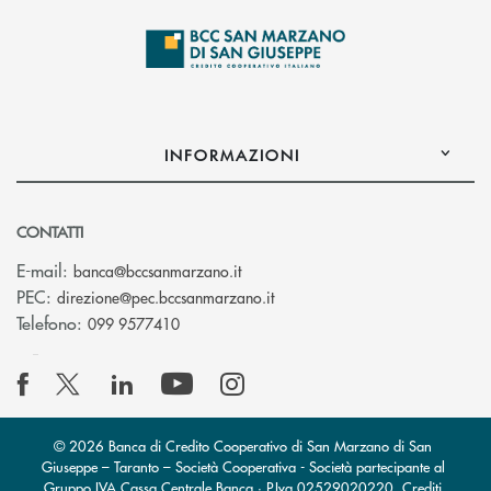
INFORMAZIONI
CONTATTI
(si apre l’app di posta elettronica
E-mail:
banca@bccsanmarzano.it
(si apre l’app di posta elettr
PEC:
direzione@pec.bccsanmarzano.it
Telefono:
099 9577410
© 2026 Banca di Credito Cooperativo di San Marzano di San
Giuseppe – Taranto – Società Cooperativa - Società partecipante al
Gruppo IVA Cassa Centrale Banca · P.Iva 02529020220
Crediti