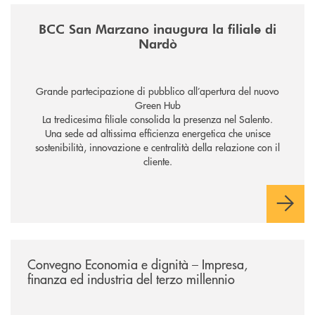
/news/inaugurazione-filiale-nardo/
BCC San Marzano inaugura la filiale di
Nardò
Grande partecipazione di pubblico all’apertura del nuovo
Green Hub
La tredicesima filiale consolida la presenza nel Salento.
Una sede ad altissima efficienza energetica che unisce
sostenibilità, innovazione e centralità della relazione con il
cliente.
/news/economia-e-dignita/
Convegno Economia e dignità – Impresa,
finanza ed industria del terzo millennio