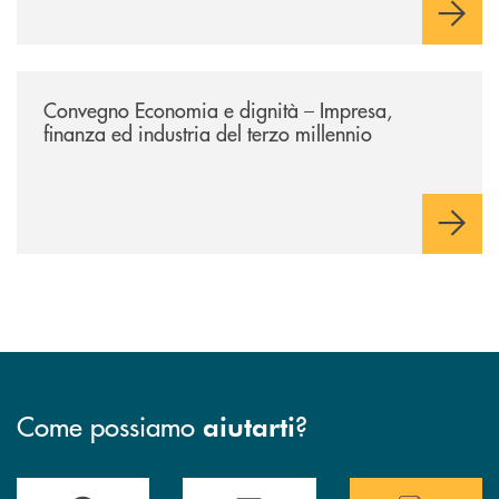
/news/economia-e-dignita/
Convegno Economia e dignità – Impresa,
finanza ed industria del terzo millennio
Come possiamo
?
aiutarti
Accedi all' elenco completo delle filiali di Bcc San Marzano.
Hai bisogno di assistenza immediata? Contatta
Hai bisogno di alcuni