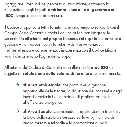
ingaggiare i fornitori nel percorso di transizione, attraverso la
mitigazione degli impatti
ambientali, sociali e di governance
lungo la catena di fornitura.
(ESG)
Il Codice si applica a tutti i fornitori che intrattengono rapporti con il
Gruppo Cassa Centrale e costituisce una guida per integrare la
sostenibilità all’interno del proprio business, nel rispetto dei principi di
gestione – nei rapporti con i fornitori – di
trasparenza,
, in coerenza con il Codice Etico e i
indipendenza e concorrenza
valori che orientano l’agire del Gruppo.
All’interno del Codice di Condotta sono illustrate le
di
aree ESG
oggetto di
, con riferimento:
valutazione della catena di fornitura
all’
, che promuove la gestione
Area Ambientale
responsabile delle risorse, la riduzione dei consumi e degli
impatti ambientali e l’adozione di pratiche orientate
all’efficienza energetica;
all’
, che richiede il rispetto dei diritti umani,
Area Sociale
la tutela della salute e sicurezza sul lavoro, il divieto di
lavoro forzato e minorile e la promozione di pari