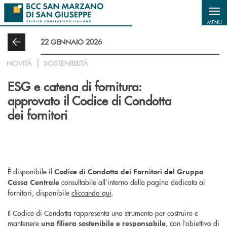
Salta al contenuto principale
MENU
22 GENNAIO 2026
NOVITÀ
SOSTENIBILITÀ
ESG e catena di fornitura:
approvato il Codice di Condotta
dei fornitori
È disponibile il
Codice di Condotta dei Fornitori del Gruppo
consultabile all’interno della pagina dedicata ai
Cassa Centrale
fornitori, disponibile
cliccando qui
.
Il Codice di Condotta rappresenta uno strumento per costruire e
mantenere
, con l’obiettivo di
una filiera sostenibile e responsabile