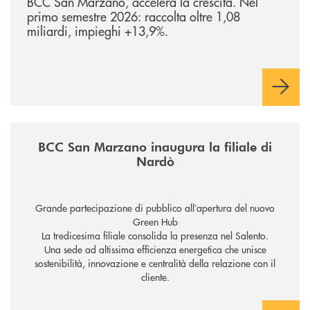
BCC San Marzano, accelera la crescita. Nel
primo semestre 2026: raccolta oltre 1,08
miliardi, impieghi +13,9%.
/news/inaugurazione-filiale-nardo/
BCC San Marzano inaugura la filiale di
Nardò
Grande partecipazione di pubblico all’apertura del nuovo
Green Hub
La tredicesima filiale consolida la presenza nel Salento.
Una sede ad altissima efficienza energetica che unisce
sostenibilità, innovazione e centralità della relazione con il
cliente.