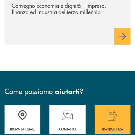
Convegno Economia e dignità – Impresa,
finanza ed industria del terzo millennio
Come possiamo
?
aiutarti
Accedi all' elenco completo delle filiali di Bcc San Marzano.
Hai bisogno di assistenza immediata? Contatta
Hai bisogno di alcuni
TROVA LA FILIALE
CONTATTO
TRASPARENZA