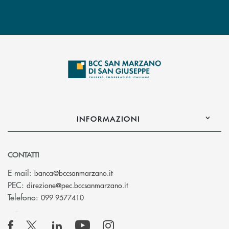
INFORMAZIONI
CONTATTI
(si apre l’app di posta elettronica
E-mail:
banca@bccsanmarzano.it
(si apre l’app di posta elettr
PEC:
direzione@pec.bccsanmarzano.it
Telefono:
099 9577410