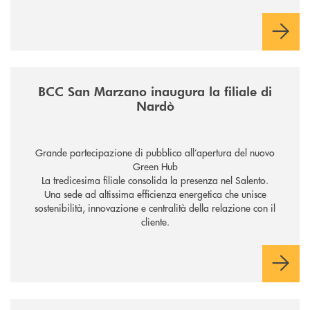
/news/inaugurazione-filiale-nardo/
BCC San Marzano inaugura la filiale di
Nardò
Grande partecipazione di pubblico all’apertura del nuovo
Green Hub
La tredicesima filiale consolida la presenza nel Salento.
Una sede ad altissima efficienza energetica che unisce
sostenibilità, innovazione e centralità della relazione con il
cliente.
/news/economia-e-dignita/