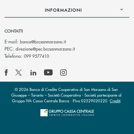
INFORMAZIONI
CONTATTI
(si apre l’app di posta elettronica
E-mail:
banca@bccsanmarzano.it
(si apre l’app di posta elettr
PEC:
direzione@pec.bccsanmarzano.it
Telefono:
099 9577410
© 2026 Banca di Credito Cooperativo di San Marzano di San
Giuseppe – Taranto – Società Cooperativa - Società partecipante al
Gruppo IVA Cassa Centrale Banca · P.Iva 02529020220
Crediti