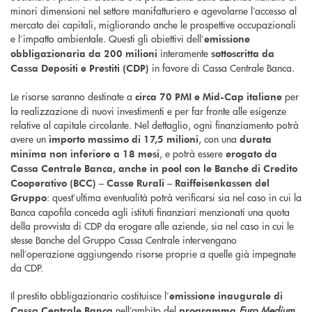
minori dimensioni nel settore manifatturiero e agevolarne l’accesso al
mercato dei capitali, migliorando anche le prospettive occupazionali
e l’impatto ambientale. Questi gli obiettivi dell’
emissione
interamente
obbligazionaria da 200 milioni
sottoscritta da
in favore di Cassa Centrale Banca.
Cassa Depositi e Prestiti (CDP)
Le risorse saranno destinate a
per
circa 70 PMI e Mid-Cap
italiane
la realizzazione di nuovi investimenti e per far fronte alle esigenze
relative al capitale circolante. Nel dettaglio, ogni finanziamento potrà
avere un
, con una
importo massimo di 17,5 milioni
durata
, e potrà essere
minima non inferiore a 18 mesi
erogato da
Cassa Centrale Banca, anche in pool con le Banche di Credito
Cooperativo (BCC) – Casse Rurali – Raiffeisenkassen del
: quest’ultima eventualità potrà verificarsi sia nel caso in cui la
Gruppo
Banca capofila conceda agli istituti finanziari menzionati una quota
della provvista di CDP da erogare alle aziende, sia nel caso in cui le
stesse Banche del Gruppo Cassa Centrale intervengano
nell’operazione aggiungendo risorse proprie a quelle già impegnate
da CDP.
Il prestito obbligazionario costituisce l’
emissione inaugurale di
nell’ambito del
Euro Medium
Cassa Centrale Banca
programma